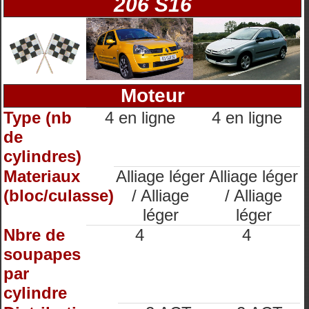
206 S16
Moteur
Type (nb
4 en ligne
4 en ligne
de
cylindres)
Materiaux
Alliage léger
Alliage léger
(bloc/culasse)
/ Alliage
/ Alliage
léger
léger
Nbre de
4
4
soupapes
par
cylindre