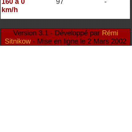
160 à 0
97
-
km/h
Version 3.1 - Développé par
Rémi
Sitnikow
- Mise en ligne le 2 Mars 2002