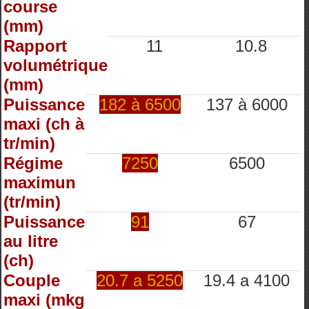
course
(mm)
Rapport
11
10.8
volumétrique
(mm)
Puissance
182 à 6500
137 à 6000
maxi (ch à
tr/min)
Régime
7250
6500
maximun
(tr/min)
Puissance
91
67
au litre
(ch)
Couple
20.7 a 5250
19.4 a 4100
maxi (mkg