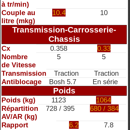
à tr/min)
Couple au
10.4
10
litre (mkg)
Transmission-Carrosserie-
Chassis
Cx
0.358
0.33
Nombre
5
5
de Vitesse
Transmission
Traction
Traction
Antiblocage
Bosh 5.7
En série
Poids
Poids (kg)
1123
1064
Répartition
728 / 395
680 / 384
AV/AR (kg)
Rapport
6.2
7.8