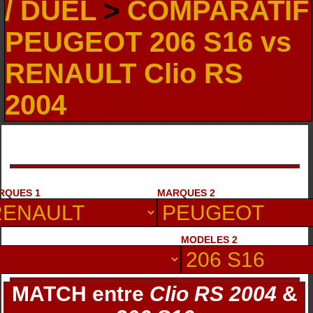
/ DUEL
>
COMPARATIF
PEUGEOT 206 S16 vs
RENAULT Clio RS
2004
RQUES 1
MARQUES 2
MODELES 2
MATCH entre
Clio RS 2004
&