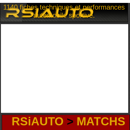
1140 fiches techniques et performances
automobile sportive.
RSiAUTO
>
MATCHS