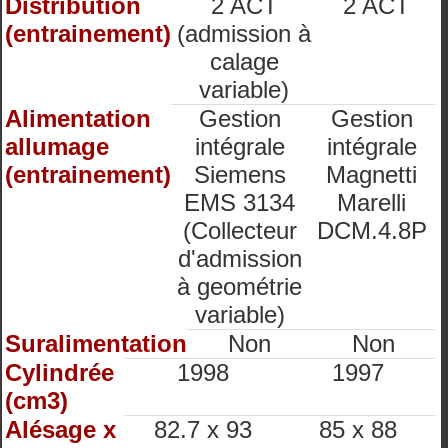
Distribution
2 ACT
2 ACT
(entrainement)
(admission à
calage
variable)
Alimentation
Gestion
Gestion
allumage
intégrale
intégrale
(entrainement)
Siemens
Magnetti
EMS 3134
Marelli
(Collecteur
DCM.4.8P
d'admission
à geométrie
variable)
Suralimentation
Non
Non
Cylindrée
1998
1997
(cm3)
Alésage x
82.7 x 93
85 x 88