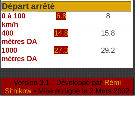
Départ arrêté
0 à 100
6.8
8
km/h
400
14.8
15.8
mètres DA
1000
27.3
29.2
mètres DA
Version 3.1 - Développé par
Rémi
Sitnikow
- Mise en ligne le 2 Mars 2002