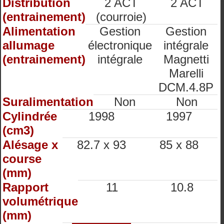
Distribution
2 ACT
2 ACT
(entrainement)
(courroie)
Alimentation
Gestion
Gestion
allumage
électronique
intégrale
(entrainement)
intégrale
Magnetti
Marelli
DCM.4.8P
Suralimentation
Non
Non
Cylindrée
1998
1997
(cm3)
Alésage x
82.7 x 93
85 x 88
course
(mm)
Rapport
11
10.8
volumétrique
(mm)