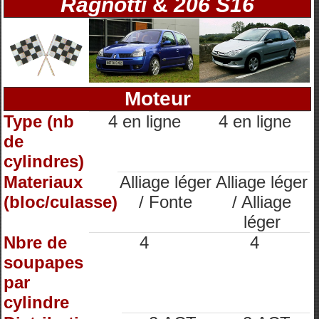
Ragnotti
&
206 S16
Moteur
Type (nb
4 en ligne
4 en ligne
de
cylindres)
Materiaux
Alliage léger
Alliage léger
(bloc/culasse)
/ Fonte
/ Alliage
léger
Nbre de
4
4
soupapes
par
cylindre