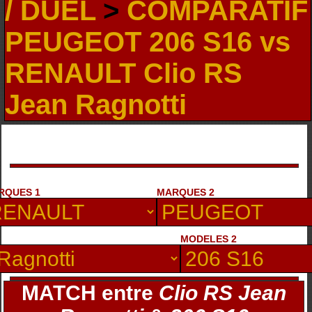
/ DUEL
>
COMPARATIF
PEUGEOT 206 S16 vs
RENAULT Clio RS
Jean Ragnotti
RQUES 1
MARQUES 2
MODELES 2
MATCH entre
Clio RS Jean