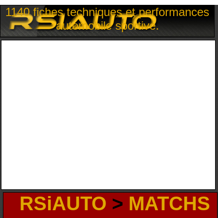
1140 fiches techniques et performances
automobile sportive.
RSiAUTO
>
MATCHS