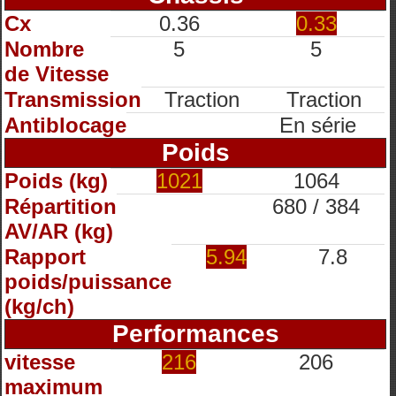
Cx
0.36
0.33
Nombre
5
5
de Vitesse
Transmission
Traction
Traction
Antiblocage
En série
Poids
Poids (kg)
1021
1064
Répartition
680 / 384
AV/AR (kg)
Rapport
5.94
7.8
poids/puissance
(kg/ch)
Performances
vitesse
216
206
maximum