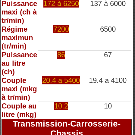
Puissance
172 à 6250
137 à 6000
maxi (ch à
tr/min)
Régime
7200
6500
maximun
(tr/min)
Puissance
86
67
au litre
(ch)
Couple
20.4 a 5400
19.4 a 4100
maxi (mkg
à tr/min)
Couple au
10.2
10
litre (mkg)
Transmission-Carrosserie-
Chassis