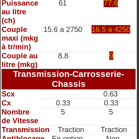
Puissance
61
77.6
au litre
(ch)
Couple
15.6 a 2750
16.5 a 4250
maxi (mkg
à tr/min)
Couple au
8.8
9
litre (mkg)
Transmission-Carrosserie-
Chassis
Scx
0.63
Cx
0.33
0.33
Nombre
5
5
de Vitesse
Transmission
Traction
Traction
Antiblocage
En option
Non