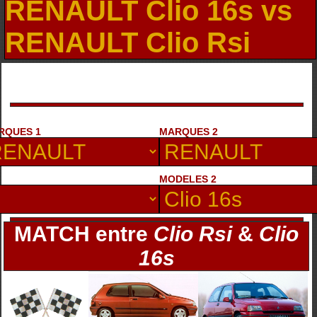
RENAULT Clio 16s vs
RENAULT Clio Rsi
RQUES 1
MARQUES 2
MODELES 2
MATCH entre
Clio Rsi
&
Clio
16s