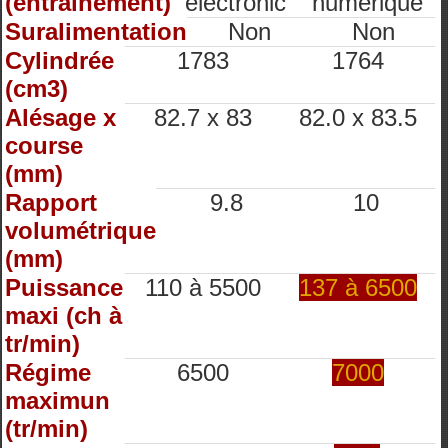
(entrainement)
éléctronic
numérique
Suralimentation
Non
Non
Cylindrée
1783
1764
(cm3)
Alésage x
82.7 x 83
82.0 x 83.5
course
(mm)
Rapport
9.8
10
volumétrique
(mm)
Puissance
110 à 5500
137 à 6500
maxi (ch à
tr/min)
Régime
6500
7000
maximun
(tr/min)