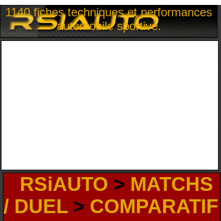
1140 fiches techniques et performances
automobile sportive.
RSiAUTO
>
MATCHS
/ DUEL
>
COMPARATIF