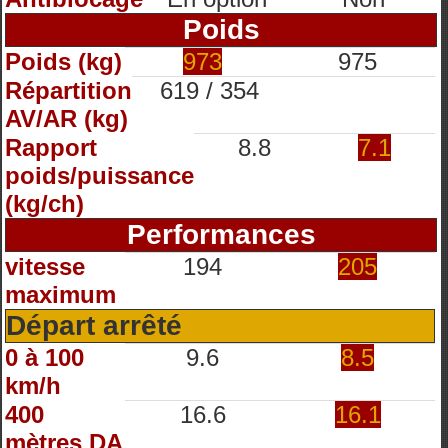
Poids
Poids (kg)
973
975
Répartition
619 / 354
AV/AR (kg)
Rapport
8.8
7.1
poids/puissance
(kg/ch)
Performances
vitesse
194
205
maximum
Départ arrêté
0 à 100
9.6
8.5
km/h
400
16.6
16.1
mètres DA