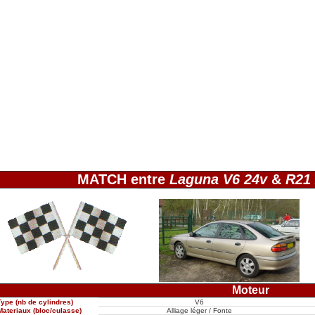
MATCH entre
Laguna V6 24v
&
R21 
Moteur
Type (nb de cylindres)
V6
Materiaux (bloc/culasse)
Alliage léger / Fonte