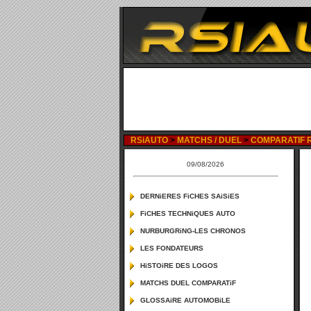
RSiAUTO
>
MATCHS / DUEL
>
COMPARATIF RE
09/08/2026
DERNiERES FiCHES SAiSiES
FiCHES TECHNiQUES AUTO
NURBURGRiNG-LES CHRONOS
LES FONDATEURS
HiSTOiRE DES LOGOS
MATCHS DUEL COMPARATiF
GLOSSAiRE AUTOMOBiLE