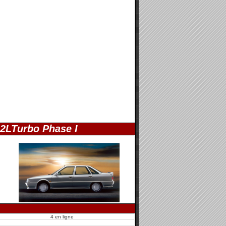
2LTurbo Phase I
4 en ligne