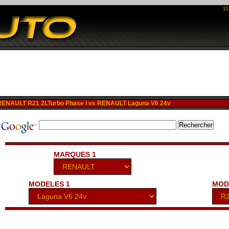
11
NAULT R21 2LTurbo Phase I vs RENAULT Laguna V6 24v
MARQUES 1
MODELES 1
MOD