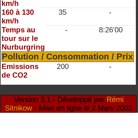
km/h
160 à 130
35
-
km/h
Temps au
-
8:26'00
tour sur le
Nurburgring
Pollution / Consommation / Prix
Emissions
200
-
de CO2
Version 3.1 - Développé par
Rémi
Sitnikow
- Mise en ligne le 2 Mars 2002