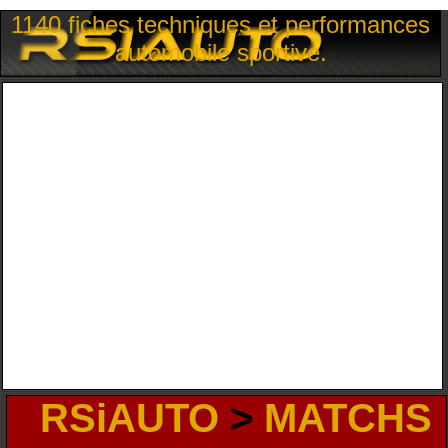
1140 fiches techniques et performances
automobile sportive.
RSiAUTO
>
MATCHS