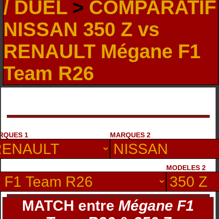
/ DUEL
>
COMPARATIF
NISSAN 350 Z vs
RENAULT Mégane F1
Team R26
RQUES 1
MARQUES 2
MODELES 2
MATCH entre
Mégane F1