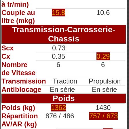
à tr/min)
Couple au
15.8
10.6
litre (mkg)
Transmission-Carrosserie-
Chassis
Scx
0.73
Cx
0.35
0.29
Nombre
6
6
de Vitesse
Transmission
Traction
Propulsion
Antiblocage
En série
En série
Poids
Poids (kg)
1362
1430
Répartition
876 / 486
757 / 673
AV/AR (kg)