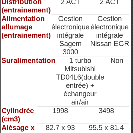
Distribution
2 ACT
2 ACT
(entrainement)
Alimentation
Gestion
Gestion
allumage
électronique
électronique
(entrainement)
intégrale
intégrale
Sagem
Nissan EGR
3000
Suralimentation
1 turbo
Non
Mitsubishi
TD04L6(double
entrée) +
échangeur
air/air
Cylindrée
1998
3498
(cm3)
Alésage x
82.7 x 93
95.5 x 81.4