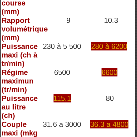
course
(mm)
Rapport
9
10.3
volumétrique
(mm)
Puissance
230 à 5 500
280 à 6200
maxi (ch à
tr/min)
Régime
6500
6600
maximun
(tr/min)
Puissance
115.1
80
au litre
(ch)
Couple
31.6 a 3000
36.3 a 4800
maxi (mkg