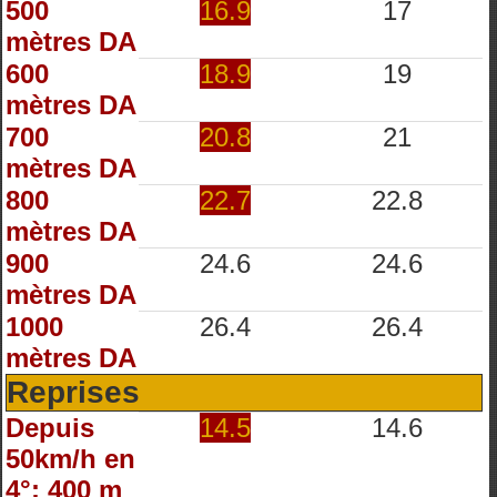
500
16.9
17
mètres DA
600
18.9
19
mètres DA
700
20.8
21
mètres DA
800
22.7
22.8
mètres DA
900
24.6
24.6
mètres DA
1000
26.4
26.4
mètres DA
Reprises
Depuis
14.5
14.6
50km/h en
4°: 400 m