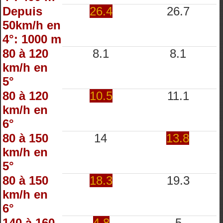
Depuis
26.4
26.7
50km/h en
4°: 1000 m
80 à 120
8.1
8.1
km/h en
5°
80 à 120
10.5
11.1
km/h en
6°
80 à 150
14
13.8
km/h en
5°
80 à 150
18.3
19.3
km/h en
6°
140 à 160
4.8
5