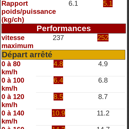
Rapport
6.1
5.1
poids/puissance
(kg/ch)
Performances
vitesse
237
252
maximum
Départ arrêté
0 à 80
4.8
4.9
km/h
0 à 100
6.4
6.8
km/h
0 à 120
8.5
8.7
km/h
0 à 140
10.9
11.2
km/h