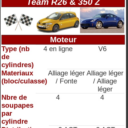
Team R26
&
350 Z
Moteur
Type (nb
4 en ligne
V6
de
cylindres)
Materiaux
Alliage léger
Alliage léger
(bloc/culasse)
/ Fonte
/ Alliage
léger
Nbre de
4
4
soupapes
par
cylindre