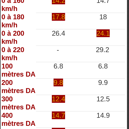
0 à 160
14.2
14.7
km/h
0 à 180
17.8
18
km/h
0 à 200
26.4
24.1
km/h
0 à 220
-
29.2
km/h
100
6.8
6.8
mètres DA
200
9.8
9.9
mètres DA
300
12.4
12.5
mètres DA
400
14.7
14.9
mètres DA