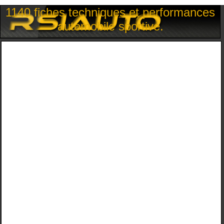
1140 fiches techniques et performances
automobile sportive.