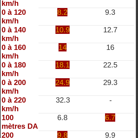
km/h
0 à 120
8.2
9.3
km/h
0 à 140
10.9
12.7
km/h
0 à 160
14
16
km/h
0 à 180
18.1
22.5
km/h
0 à 200
24.9
29.3
km/h
0 à 220
32.3
-
km/h
100
6.8
6.7
mètres DA
200
9.8
9.9