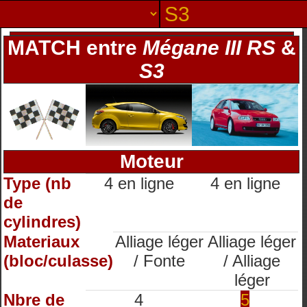
MATCH entre
Mégane III RS
&
S3
Moteur
Type (nb
4 en ligne
4 en ligne
de
cylindres)
Materiaux
Alliage léger
Alliage léger
(bloc/culasse)
/ Fonte
/ Alliage
léger
Nbre de
4
5