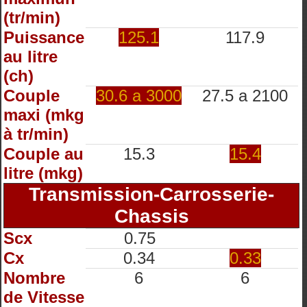
(tr/min)
Puissance
125.1
117.9
au litre
(ch)
Couple
30.6 a 3000
27.5 a 2100
maxi (mkg
à tr/min)
Couple au
15.3
15.4
litre (mkg)
Transmission-Carrosserie-
Chassis
Scx
0.75
Cx
0.34
0.33
Nombre
6
6
de Vitesse