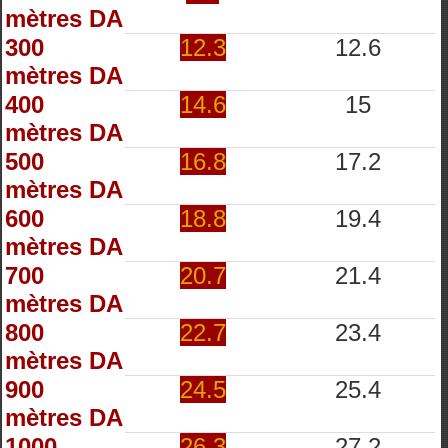
mètres DA
300
12.3
12.6
mètres DA
400
14.6
15
mètres DA
500
16.8
17.2
mètres DA
600
18.8
19.4
mètres DA
700
20.7
21.4
mètres DA
800
22.7
23.4
mètres DA
900
24.5
25.4
mètres DA
1000
26.3
27.2