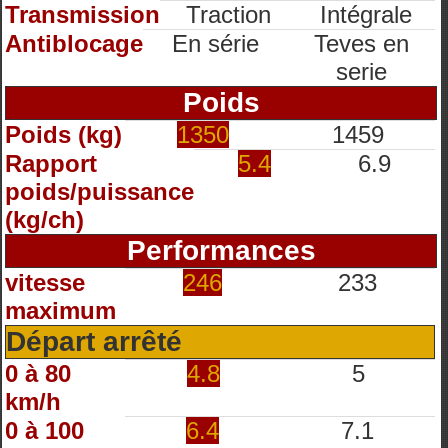
Transmission
Traction
Intégrale
Antiblocage
En série
Teves en
serie
Poids
Poids (kg)
1350
1459
Rapport
5.4
6.9
poids/puissance
(kg/ch)
Performances
vitesse
246
233
maximum
Départ arrêté
0 à 80
4.8
5
km/h
0 à 100
6.4
7.1