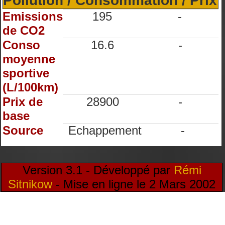
Pollution / Consommation / Prix
Emissions
195
-
de CO2
Conso
16.6
-
moyenne
sportive
(L/100km)
Prix de
28900
-
base
Source
Echappement
-
Version 3.1 - Développé par
Rémi
Sitnikow
- Mise en ligne le 2 Mars 2002