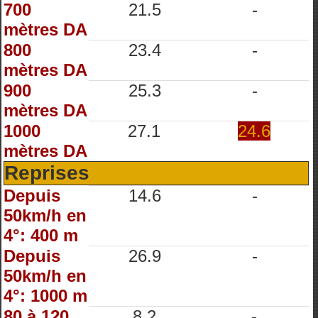
700
21.5
-
mètres DA
800
23.4
-
mètres DA
900
25.3
-
mètres DA
1000
27.1
24.6
mètres DA
Reprises
Depuis
14.6
-
50km/h en
4°: 400 m
Depuis
26.9
-
50km/h en
4°: 1000 m
80 à 120
8.2
-