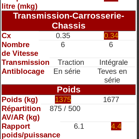
litre (mkg)
Transmission-Carrosserie-
Chassis
Cx
0.35
0.34
Nombre
6
6
de Vitesse
Transmission
Traction
Intégrale
Antiblocage
En série
Teves en
série
Poids
Poids (kg)
1375
1677
Répartition
875 / 500
AV/AR (kg)
Rapport
6.1
4.4
poids/puissance