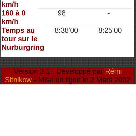
km/h
160 à 0
98
-
km/h
Temps au
8:38'00
8:25'00
tour sur le
Nurburgring
Version 3.1 - Développé par
Rémi
Sitnikow
- Mise en ligne le 2 Mars 2002