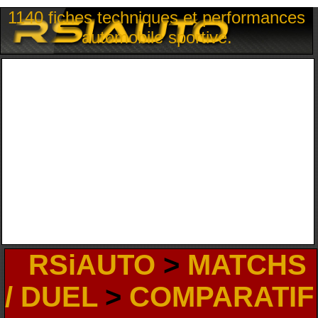
1140 fiches techniques et performances
automobile sportive.
RSiAUTO
>
MATCHS
/ DUEL
>
COMPARATIF