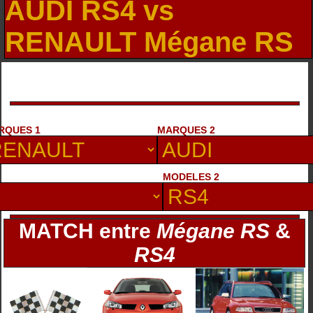
AUDI RS4 vs
RENAULT Mégane RS
RQUES 1
MARQUES 2
MODELES 2
MATCH entre
Mégane RS
&
RS4