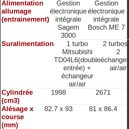
Alimentation
Gestion
Gestion
allumage
électronique
électronique
(entrainement)
intégrale
intégrale
Sagem
Bosch ME 7
3000
Suralimentation
1 turbo
2 turbos
Mitsubishi
2
TD04L6(double
échangeu
entrée) +
air/air
échangeur
air/air
Cylindrée
1998
2671
(cm3)
Alésage x
82.7 x 93
81 x 86.4
course
(mm)