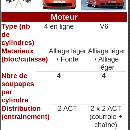
Moteur
Type (nb
4 en ligne
V6
de
cylindres)
Materiaux
Alliage léger
Alliage léger
(bloc/culasse)
/ Fonte
/ Alliage
léger
Nbre de
4
4
soupapes
par
cylindre
Distribution
2 ACT
2 x 2 ACT
(entrainement)
(courroie +
chaîne)