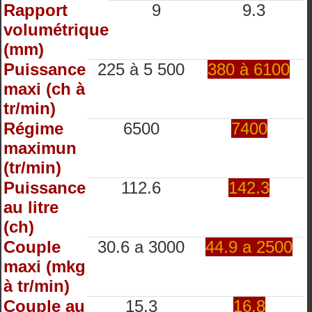
Rapport
9
9.3
volumétrique
(mm)
Puissance
225 à 5 500
380 à 6100
maxi (ch à
tr/min)
Régime
6500
7400
maximun
(tr/min)
Puissance
112.6
142.3
au litre
(ch)
Couple
30.6 a 3000
44.9 a 2500
maxi (mkg
à tr/min)
Couple au
15.3
16.8