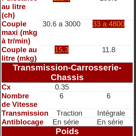
au litre
(ch)
Couple
30.6 a 3000
33 a 4800
maxi (mkg
à tr/min)
Couple au
15.3
11.8
litre (mkg)
Transmission-Carrosserie-
Chassis
Cx
0.35
Nombre
6
6
de Vitesse
Transmission
Traction
Intégrale
Antiblocage
En série
En série
Poids