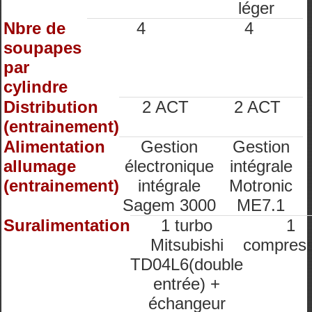
léger
Nbre de
4
4
soupapes
par
cylindre
Distribution
2 ACT
2 ACT
(entrainement)
Alimentation
Gestion
Gestion
allumage
électronique
intégrale
(entrainement)
intégrale
Motronic
Sagem 3000
ME7.1
Suralimentation
1 turbo
1
Mitsubishi
compres
TD04L6(double
entrée) +
échangeur