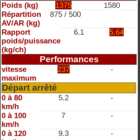
Poids (kg)
1375
1580
Répartition
875 / 500
AV/AR (kg)
Rapport
6.1
5.64
poids/puissance
(kg/ch)
Performances
vitesse
237
-
maximum
Départ arrêté
0 à 80
5.2
-
km/h
0 à 100
7
-
km/h
0 à 120
9.3
-