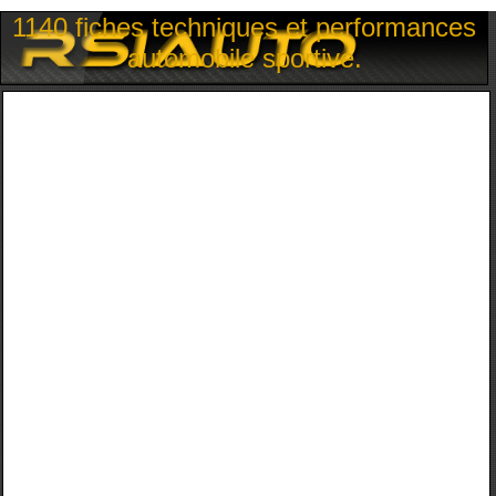
1140 fiches techniques et performances
automobile sportive.