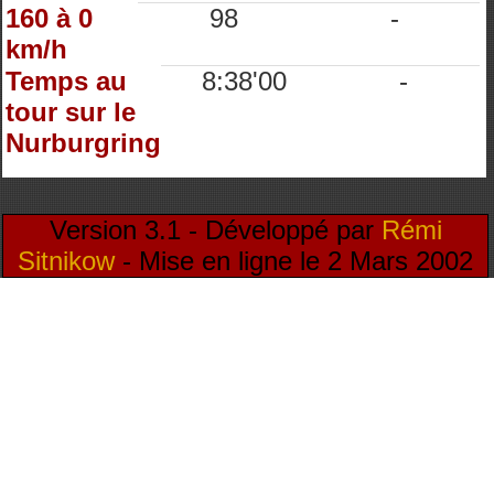
160 à 0
98
-
km/h
Temps au
8:38'00
-
tour sur le
Nurburgring
Version 3.1 - Développé par
Rémi
Sitnikow
- Mise en ligne le 2 Mars 2002