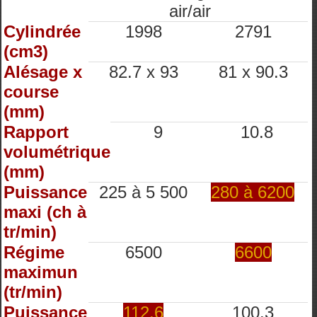
air/air
Cylindrée
1998
2791
(cm3)
Alésage x
82.7 x 93
81 x 90.3
course
(mm)
Rapport
9
10.8
volumétrique
(mm)
Puissance
225 à 5 500
280 à 6200
maxi (ch à
tr/min)
Régime
6500
6600
maximun
(tr/min)
Puissance
112.6
100.3