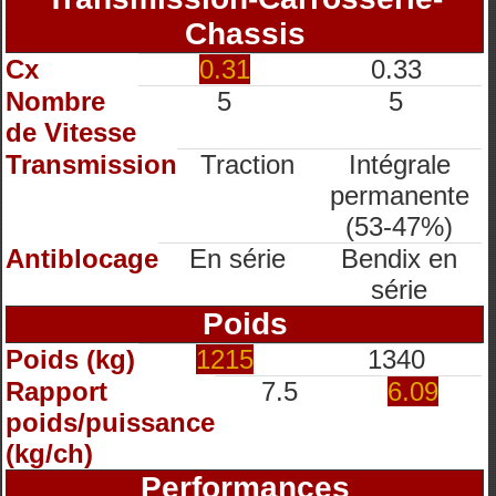
Chassis
Cx
0.31
0.33
Nombre
5
5
de Vitesse
Transmission
Traction
Intégrale
permanente
(53-47%)
Antiblocage
En série
Bendix en
série
Poids
Poids (kg)
1215
1340
Rapport
7.5
6.09
poids/puissance
(kg/ch)
Performances