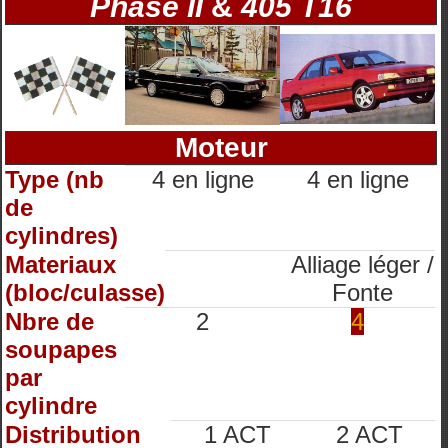
Phase II
&
405 T16
Moteur
Type (nb
4 en ligne
4 en ligne
de
cylindres)
Materiaux
Alliage léger /
(bloc/culasse)
Fonte
Nbre de
2
4
soupapes
par
cylindre
Distribution
1 ACT
2 ACT