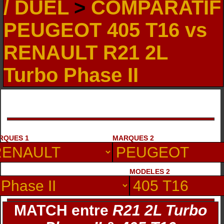
/ DUEL
>
COMPARATIF
PEUGEOT 405 T16 vs
RENAULT R21 2L
Turbo Phase II
RQUES 1
MARQUES 2
MODELES 2
MATCH entre
R21 2L Turbo