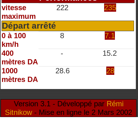
vitesse
222
235
maximum
Départ arrêté
0 à 100
8
7.1
km/h
400
-
15.2
mètres DA
1000
28.6
28
mètres DA
Version 3.1 - Développé par
Rémi
Sitnikow
- Mise en ligne le 2 Mars 2002