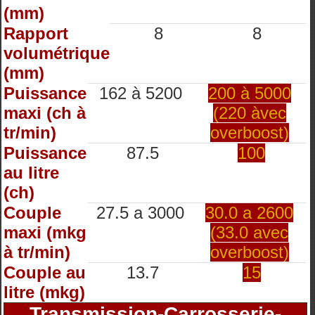
(mm)
Rapport
8
8
volumétrique
(mm)
Puissance
162 à 5200
200 à 5000
maxi (ch à
(220 àvec
tr/min)
overboost)
Puissance
87.5
100
au litre
(ch)
Couple
27.5 a 3000
30.0 a 2600
maxi (mkg
(33.0 avec
à tr/min)
overboost)
Couple au
13.7
15
litre (mkg)
Transmission-Carrosserie-