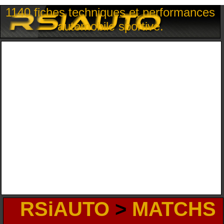
1140 fiches techniques et performances
automobile sportive.
RSiAUTO
>
MATCHS