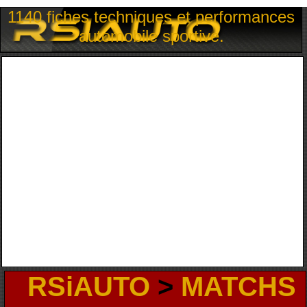
1140 fiches techniques et performances
automobile sportive.
RSiAUTO
>
MATCHS