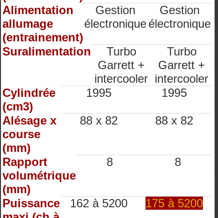
Alimentation
Gestion
Gestion
allumage
électronique
électronique
(entrainement)
Suralimentation
Turbo
Turbo
Garrett +
Garrett +
intercooler
intercooler
Cylindrée
1995
1995
(cm3)
Alésage x
88 x 82
88 x 82
course
(mm)
Rapport
8
8
volumétrique
(mm)
Puissance
162 à 5200
175 à 5200
maxi (ch à