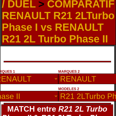
/ DUEL
>
COMPARATIF
RENAULT R21 2LTurbo
Phase I vs RENAULT
R21 2L Turbo Phase II
RQUES 1
MARQUES 2
MODELES 2
MATCH entre
R21 2L Turbo