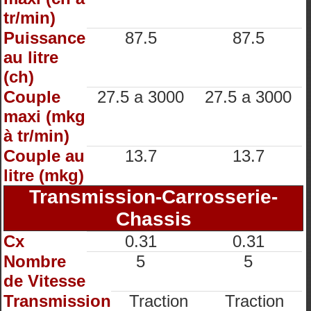
tr/min)
Puissance
87.5
87.5
au litre
(ch)
Couple
27.5 a 3000
27.5 a 3000
maxi (mkg
à tr/min)
Couple au
13.7
13.7
litre (mkg)
Transmission-Carrosserie-
Chassis
Cx
0.31
0.31
Nombre
5
5
de Vitesse
Transmission
Traction
Traction