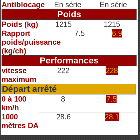
Antiblocage
En série
En série
Poids
Poids (kg)
1215
1215
Rapport
7.5
6.9
poids/puissance
(kg/ch)
Performances
vitesse
222
228
maximum
Départ arrêté
0 à 100
8
7.5
km/h
1000
28.6
28.1
mètres DA