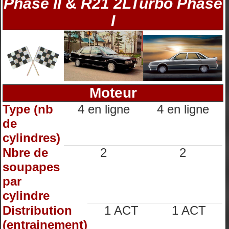
Phase II
&
R21 2LTurbo Phase
I
Moteur
Type (nb
4 en ligne
4 en ligne
de
cylindres)
Nbre de
2
2
soupapes
par
cylindre
Distribution
1 ACT
1 ACT
(entrainement)