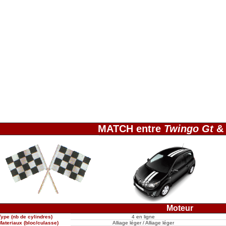
MATCH entre
Twingo Gt
Moteur
Type (nb de cylindres)
4 en ligne
Materiaux (bloc/culasse)
Alliage léger / Alliage léger