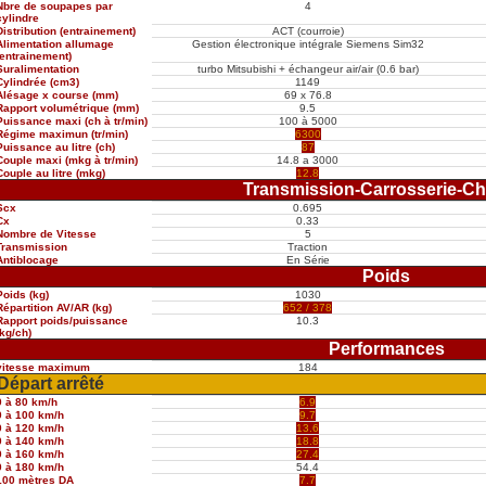
Nbre de soupapes par
4
cylindre
Distribution (entrainement)
ACT (courroie)
Alimentation allumage
Gestion électronique intégrale Siemens Sim32
(entrainement)
Suralimentation
turbo Mitsubishi + échangeur air/air (0.6 bar)
Cylindrée (cm3)
1149
Alésage x course (mm)
69 x 76.8
Rapport volumétrique (mm)
9.5
Puissance maxi (ch à tr/min)
100 à 5000
Régime maximun (tr/min)
6300
Puissance au litre (ch)
87
Couple maxi (mkg à tr/min)
14.8 a 3000
Couple au litre (mkg)
12.8
Transmission-Carrosserie-Ch
Scx
0.695
Cx
0.33
Nombre de Vitesse
5
Transmission
Traction
Antiblocage
En Série
Poids
Poids (kg)
1030
Répartition AV/AR (kg)
652 / 378
Rapport poids/puissance
10.3
(kg/ch)
Performances
vitesse maximum
184
Départ arrêté
0 à 80 km/h
6.9
0 à 100 km/h
9.7
0 à 120 km/h
13.6
0 à 140 km/h
18.8
0 à 160 km/h
27.4
0 à 180 km/h
54.4
100 mètres DA
7.7