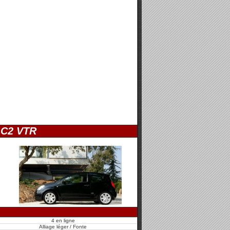
&
C2 VTR
4 en ligne
Alliage léger / Fonte