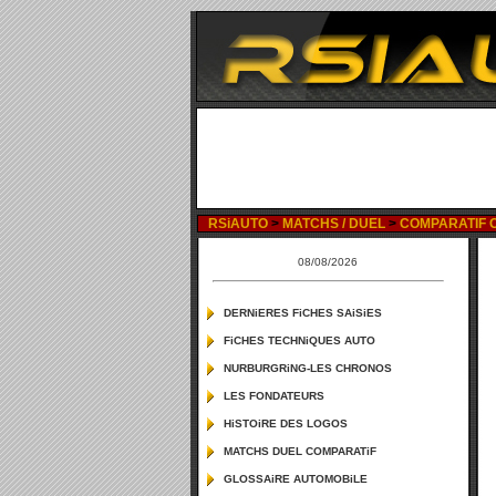
RSiAUTO
>
MATCHS / DUEL
>
COMPARATIF C
08/08/2026
DERNiERES FiCHES SAiSiES
FiCHES TECHNiQUES AUTO
NURBURGRiNG-LES CHRONOS
LES FONDATEURS
HiSTOiRE DES LOGOS
MATCHS DUEL COMPARATiF
GLOSSAiRE AUTOMOBiLE