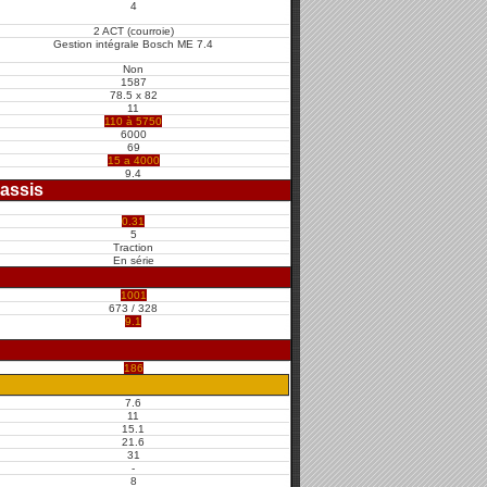
4
2 ACT (courroie)
Gestion intégrale Bosch ME 7.4
Non
1587
78.5 x 82
11
110 à 5750
6000
69
15 a 4000
9.4
assis
0.31
5
Traction
En série
1001
673 / 328
9.1
186
7.6
11
15.1
21.6
31
-
8