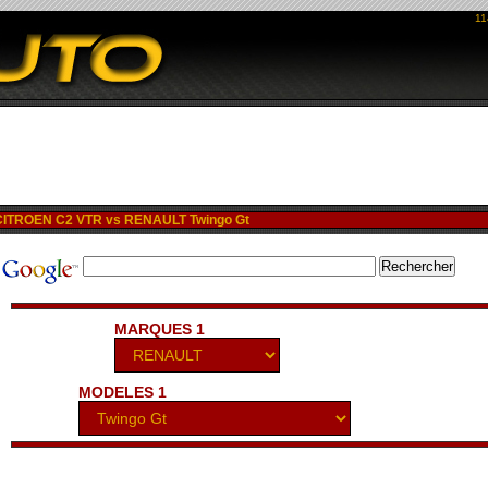
11
ITROEN C2 VTR vs RENAULT Twingo Gt
MARQUES 1
MODELES 1