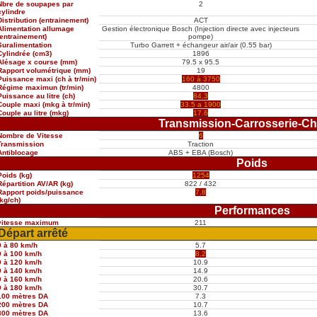
Nbre de soupapes par
2
cylindre
Distribution (entrainement)
ACT
Alimentation allumage
Gestion électronique Bosch (Injection directe avec injecteurs
(entrainement)
pompe)
Suralimentation
Turbo Garrett + échangeur air/air (0.55 bar)
Cylindrée (cm3)
1896
Alésage x course (mm)
79.5 x 95.5
Rapport volumétrique (mm)
19
Puissance maxi (ch à tr/min)
160 à 3750
Régime maximun (tr/min)
4800
Puissance au litre (ch)
84.3
Couple maxi (mkg à tr/min)
33.5 a 1900
Couple au litre (mkg)
17.6
Transmission-Carrosserie-Ch
Nombre de Vitesse
6
Transmission
Traction
Antiblocage
ABS + EBA (Bosch)
Poids
Poids (kg)
1254
Répartition AV/AR (kg)
822 / 432
Rapport poids/puissance
7.8
(kg/ch)
Performances
vitesse maximum
211
Départ arrêté
0 à 80 km/h
5.7
0 à 100 km/h
8.2
0 à 120 km/h
10.9
0 à 140 km/h
14.9
0 à 160 km/h
20.6
0 à 180 km/h
30.7
100 mètres DA
7.3
200 mètres DA
10.7
300 mètres DA
13.6