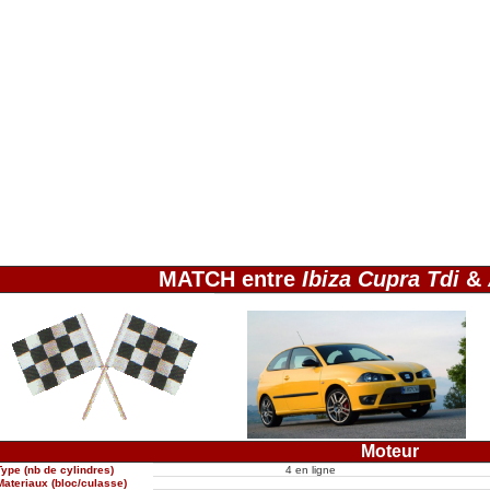
MATCH entre
Ibiza Cupra Tdi
&
Moteur
Type (nb de cylindres)
4 en ligne
Materiaux (bloc/culasse)