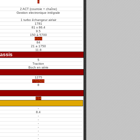
5
2 ACT (courroie + chaîne)
Gestion electronique intégrale
1 turbo échangeur air/air
1781
81 x 86.4
9.5
150 à 5700
6500
84
21 a 1750
11.8
assis
5
Traction
Boch en série
1275
770/505
8
224
-
8.4
-
-
-
-
-
-
-