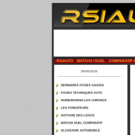
RSiAUTO
>
MATCHS / DUEL
>
COMPARATIF AUD
06/08/2026
DERNiERES FiCHES SAiSiES
FiCHES TECHNiQUES AUTO
NURBURGRiNG-LES CHRONOS
LES FONDATEURS
HiSTOiRE DES LOGOS
MATCHS DUEL COMPARATiF
GLOSSAiRE AUTOMOBiLE