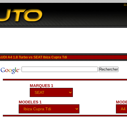
11
I A4 1.8 Turbo vs SEAT Ibiza Cupra Tdi
MARQUES 1
MODELES 1
MODE