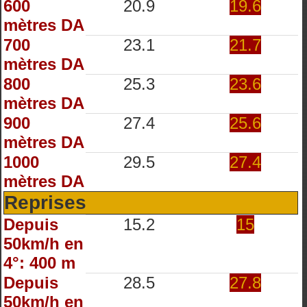
600
20.9
19.6
mètres DA
700
23.1
21.7
mètres DA
800
25.3
23.6
mètres DA
900
27.4
25.6
mètres DA
1000
29.5
27.4
mètres DA
Reprises
Depuis
15.2
15
50km/h en
4°: 400 m
Depuis
28.5
27.8
50km/h en