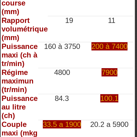
course
(mm)
Rapport
19
11
volumétrique
(mm)
Puissance
160 à 3750
200 à 7400
maxi (ch à
tr/min)
Régime
4800
7900
maximun
(tr/min)
Puissance
84.3
100.1
au litre
(ch)
Couple
33.5 a 1900
20.2 a 5900
maxi (mkg