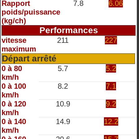
Rapport
7.8
6.06
poids/puissance
(kg/ch)
Performances
vitesse
211
227
maximum
Départ arrêté
0 à 80
5.7
5.2
km/h
0 à 100
8.2
7.1
km/h
0 à 120
10.9
9.2
km/h
0 à 140
14.9
12.2
km/h