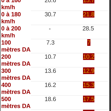
0 à 160
20.6
15.7
km/h
0 à 180
30.7
21.8
km/h
0 à 200
-
28.5
km/h
100
7.3
7
mètres DA
200
10.7
10.2
mètres DA
300
13.6
12.9
mètres DA
400
16.2
15.3
mètres DA
500
18.6
17.5
mètres DA