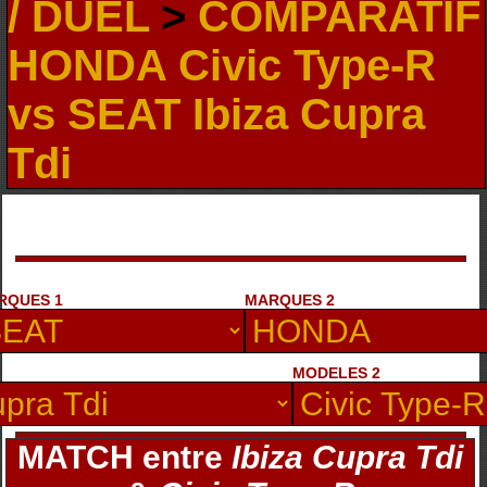
/ DUEL
>
COMPARATIF
HONDA Civic Type-R
vs SEAT Ibiza Cupra
Tdi
RQUES 1
MARQUES 2
MODELES 2
MATCH entre
Ibiza Cupra Tdi