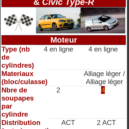
&
Civic Type-R
Moteur
Type (nb
4 en ligne
4 en ligne
de
cylindres)
Materiaux
Alliage léger /
(bloc/culasse)
Alliage léger
Nbre de
2
4
soupapes
par
cylindre
Distribution
ACT
2 ACT