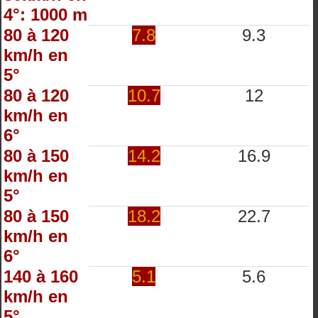
4°: 1000 m
80 à 120
7.8
9.3
km/h en
5°
80 à 120
10.7
12
km/h en
6°
80 à 150
14.2
16.9
km/h en
5°
80 à 150
18.2
22.7
km/h en
6°
140 à 160
5.1
5.6
km/h en
5°