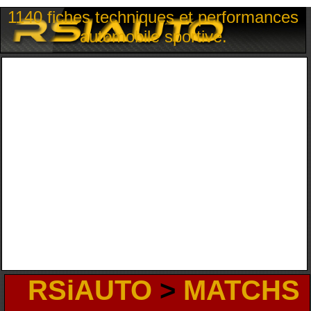
1140 fiches techniques et performances
automobile sportive.
RSiAUTO
>
MATCHS