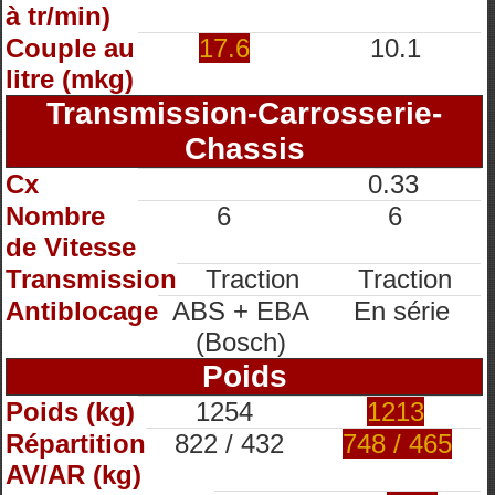
à tr/min)
Couple au
17.6
10.1
litre (mkg)
Transmission-Carrosserie-
Chassis
Cx
0.33
Nombre
6
6
de Vitesse
Transmission
Traction
Traction
Antiblocage
ABS + EBA
En série
(Bosch)
Poids
Poids (kg)
1254
1213
Répartition
822 / 432
748 / 465
AV/AR (kg)