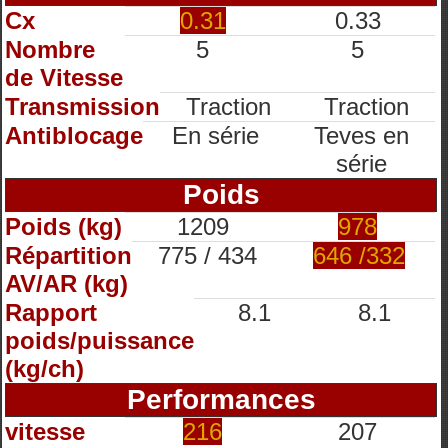
Cx
0.31
0.33
Nombre
5
5
de Vitesse
Transmission
Traction
Traction
Antiblocage
En série
Teves en
série
Poids
Poids (kg)
1209
978
Répartition
775 / 434
646 /332
AV/AR (kg)
Rapport
8.1
8.1
poids/puissance
(kg/ch)
Performances
vitesse
216
207