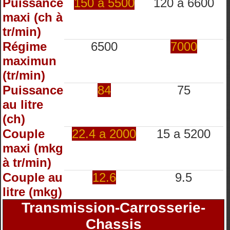
Puissance
150 à 5500
120 à 6600
maxi (ch à
tr/min)
Régime
6500
7000
maximun
(tr/min)
Puissance
84
75
au litre
(ch)
Couple
22.4 a 2000
15 a 5200
maxi (mkg
à tr/min)
Couple au
12.6
9.5
litre (mkg)
Transmission-Carrosserie-
Chassis