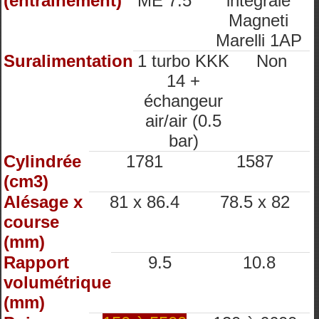
(entrainement)
ME 7.5
intégrale
Magneti
Marelli 1AP
Suralimentation
1 turbo KKK
Non
14 +
échangeur
air/air (0.5
bar)
Cylindrée
1781
1587
(cm3)
Alésage x
81 x 86.4
78.5 x 82
course
(mm)
Rapport
9.5
10.8
volumétrique
(mm)