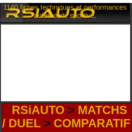
1140 fiches techniques et performances
automobile sportive.
RSiAUTO
>
MATCHS
/ DUEL
>
COMPARATIF