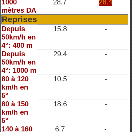
1000
28.7
28.4
mètres DA
Reprises
Depuis
15.8
-
50km/h en
4°: 400 m
Depuis
29.4
-
50km/h en
4°: 1000 m
80 à 120
10.5
-
km/h en
5°
80 à 150
18.6
-
km/h en
5°
140 à 160
6.7
-