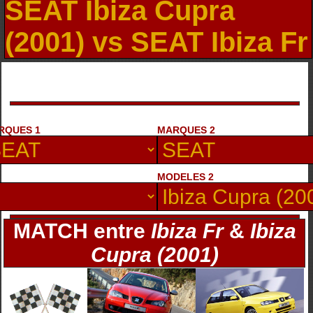
SEAT Ibiza Cupra
(2001) vs SEAT Ibiza Fr
RQUES 1
MARQUES 2
MODELES 2
MATCH entre
Ibiza Fr
&
Ibiza
Cupra (2001)