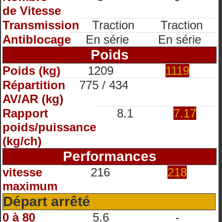
de Vitesse
Transmission
Traction
Traction
Antiblocage
En série
En série
Poids
Poids (kg)
1209
1119
Répartition
775 / 434
AV/AR (kg)
Rapport
8.1
7.17
poids/puissance
(kg/ch)
Performances
vitesse
216
218
maximum
Départ arrêté
0 à 80
5.6
-