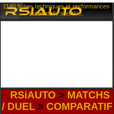
1140 fiches techniques et performances
automobile sportive.
RSiAUTO
>
MATCHS
/ DUEL
>
COMPARATIF