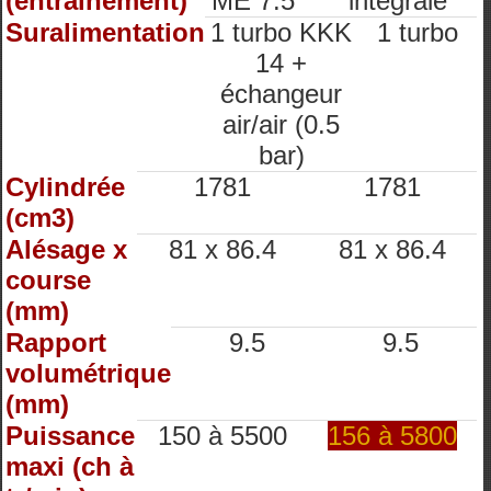
(entrainement)
ME 7.5
intégrale
Suralimentation
1 turbo KKK
1 turbo
14 +
échangeur
air/air (0.5
bar)
Cylindrée
1781
1781
(cm3)
Alésage x
81 x 86.4
81 x 86.4
course
(mm)
Rapport
9.5
9.5
volumétrique
(mm)
Puissance
150 à 5500
156 à 5800
maxi (ch à