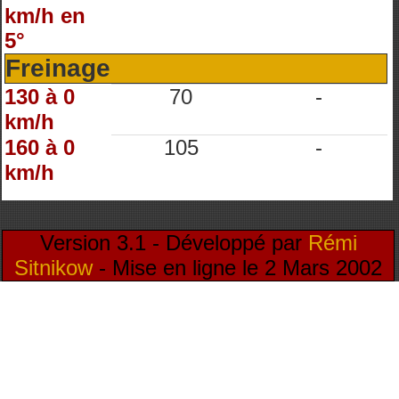
km/h en
5°
Freinage
130 à 0
70
-
km/h
160 à 0
105
-
km/h
Version 3.1 - Développé par
Rémi
Sitnikow
- Mise en ligne le 2 Mars 2002