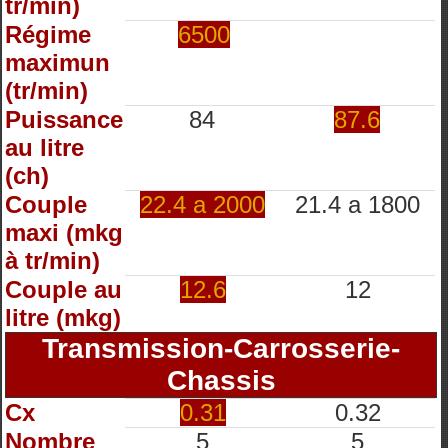
tr/min)
Régime
6500
maximun
(tr/min)
Puissance
84
87.6
au litre
(ch)
Couple
22.4 a 2000
21.4 a 1800
maxi (mkg
à tr/min)
Couple au
12.6
12
litre (mkg)
Transmission-Carrosserie-
Chassis
Cx
0.31
0.32
Nombre
5
5