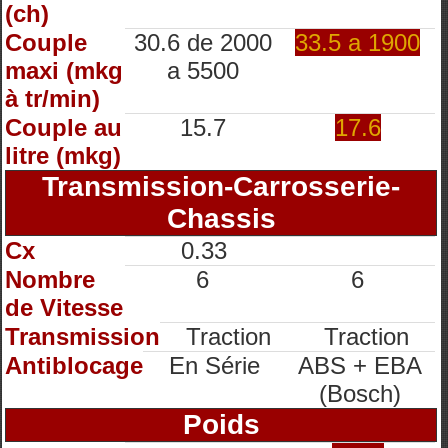
(ch)
Couple
30.6 de 2000
33.5 a 1900
maxi (mkg
a 5500
à tr/min)
Couple au
15.7
17.6
litre (mkg)
Transmission-Carrosserie-
Chassis
Cx
0.33
Nombre
6
6
de Vitesse
Transmission
Traction
Traction
Antiblocage
En Série
ABS + EBA
(Bosch)
Poids