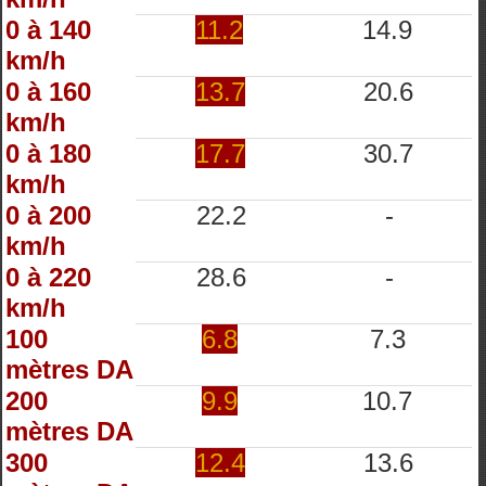
0 à 140
11.2
14.9
km/h
0 à 160
13.7
20.6
km/h
0 à 180
17.7
30.7
km/h
0 à 200
22.2
-
km/h
0 à 220
28.6
-
km/h
100
6.8
7.3
mètres DA
200
9.9
10.7
mètres DA
300
12.4
13.6