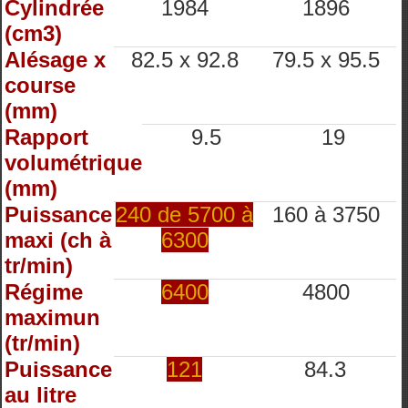
Cylindrée
1984
1896
(cm3)
Alésage x
82.5 x 92.8
79.5 x 95.5
course
(mm)
Rapport
9.5
19
volumétrique
(mm)
Puissance
240 de 5700 à
160 à 3750
maxi (ch à
6300
tr/min)
Régime
6400
4800
maximun
(tr/min)
Puissance
121
84.3
au litre