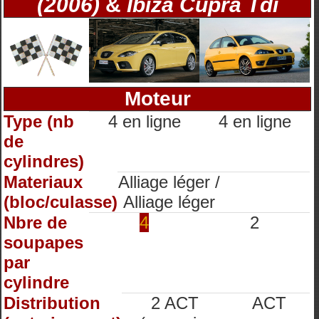
(2006)
&
Ibiza Cupra Tdi
Moteur
Type (nb
4 en ligne
4 en ligne
de
cylindres)
Materiaux
Alliage léger /
(bloc/culasse)
Alliage léger
Nbre de
4
2
soupapes
par
cylindre
Distribution
2 ACT
ACT