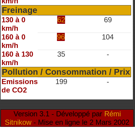
km/h
Freinage
130 à 0
62
69
km/h
160 à 0
96
104
km/h
160 à 130
35
-
km/h
Pollution / Consommation / Prix
Emissions
199
-
de CO2
Version 3.1 - Développé par
Rémi
Sitnikow
- Mise en ligne le 2 Mars 2002