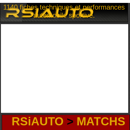
1140 fiches techniques et performances
automobile sportive.
RSiAUTO
>
MATCHS