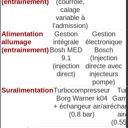
(entrainement)
(courroie,
calage
variable à
l'admission)
Alimentation
Gestion
Gestion
allumage
intégrale
électronique
(entrainement)
Bosh MED
Bosch
9.1
(Injection
(injection
directe avec
direct)
injecteurs
pompe)
Suralimentation
Turbocompresseur
Tur
Borg Warner k04
Garre
+ échangeur air/air
échan
(0.8 bar)
air/
(0.55