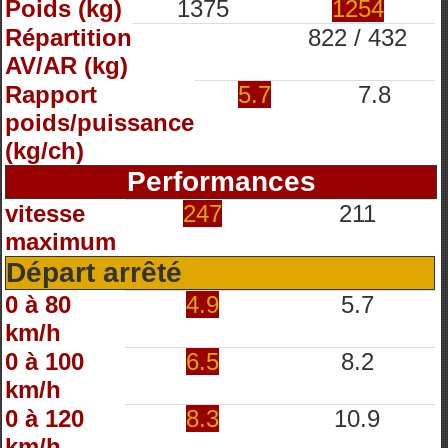
Poids (kg)
1375
1254
Répartition
822 / 432
AV/AR (kg)
Rapport
5.7
7.8
poids/puissance
(kg/ch)
Performances
vitesse
247
211
maximum
Départ arrêté
0 à 80
4.9
5.7
km/h
0 à 100
6.5
8.2
km/h
0 à 120
8.3
10.9
km/h