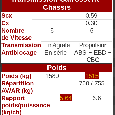
Chassis
Scx
0.59
Cx
0.30
Nombre
6
6
de Vitesse
Transmission
Intégrale
Propulsion
Antiblocage
En série
ABS + EBD +
CBC
Poids
Poids (kg)
1580
1515
Répartition
760 / 755
AV/AR (kg)
Rapport
5.64
6.6
poids/puissance
(kg/ch)