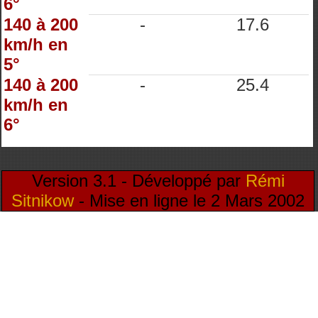
6°
140 à 200
-
17.6
km/h en
5°
140 à 200
-
25.4
km/h en
6°
Version 3.1 - Développé par
Rémi
Sitnikow
- Mise en ligne le 2 Mars 2002