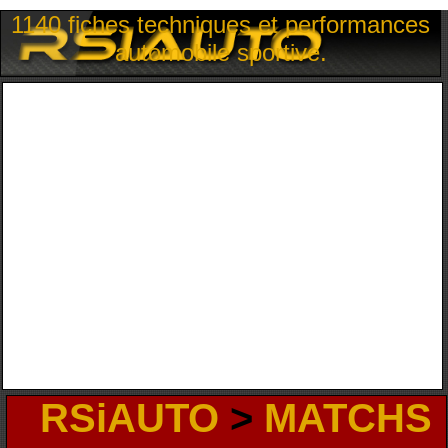
1140 fiches techniques et performances
automobile sportive.
RSiAUTO
>
MATCHS