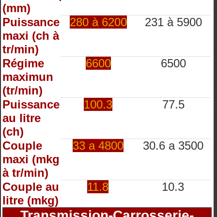
(mm)
Puissance
280 à 6200
231 à 5900
maxi (ch à
tr/min)
Régime
6600
6500
maximun
(tr/min)
Puissance
100.3
77.5
au litre
(ch)
Couple
33 a 4800
30.6 a 3500
maxi (mkg
à tr/min)
Couple au
11.8
10.3
litre (mkg)
Transmission-Carrosserie-