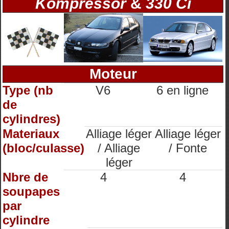
Kompressor
&
330 Ci
Moteur
Type (nb
V6
6 en ligne
de
cylindres)
Materiaux
Alliage léger
Alliage léger
(bloc/culasse)
/ Alliage
/ Fonte
léger
Nbre de
4
4
soupapes
par
cylindre