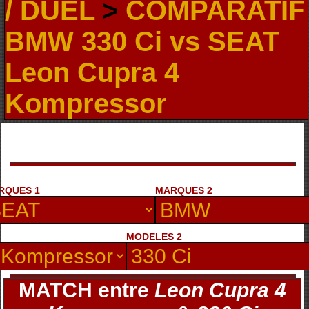
/ DUEL
>
COMPARATIF
BMW 330 Ci vs SEAT
Leon Cupra 4
Kompressor
RQUES 1
MARQUES 2
MODELES 2
MATCH entre
Leon Cupra 4