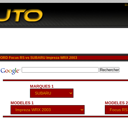
11
ORD Focus RS vs SUBARU Impreza WRX 2003
MARQUES 1
MODELES 1
MODELES 