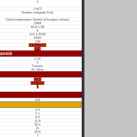
4
2 ACT
Gestion intégrale Ford
Turbocompresseur Garrett échangeur air/eau
1988
84.8 x 88
8
215 à 5500
6500
108
31.6 a 3500
15.8
assis
0.36
5
Traction
En Série
1292
814 / 478
6
226
5.3
7.1
9.3
11.9
16.1
21
29.8
7