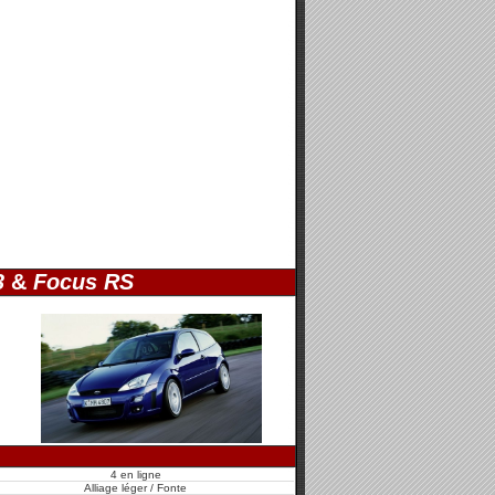
3
&
Focus RS
4 en ligne
Alliage léger / Fonte