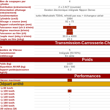
Nbre de soupapes par
4
cylindre
Distribution (entrainement)
2 x 2 ACT (courroie)
Alimentation allumage
Gestion électronique intégrale Nippon Denso
(entrainement)
Suralimentation
turbo Mitshubishi TD04L refroidi par eau + échangeur air/air
Cylindrée (cm3)
1994
Alésage x course (mm)
92 x 75
Rapport volumétrique (mm)
8
Puissance maxi (ch à tr/min)
225 à 5600
Régime maximun (tr/min)
7000
Puissance au litre (ch)
112.8
Couple maxi (mkg à tr/min)
30.6 a 4000
Couple au litre (mkg)
15.3
Transmission-Carrosserie-Ch
Cx
Nombre de Vitesse
5
Transmission
Intégrale (50-50%)
Antiblocage
En série
Poids
Poids (kg)
1420
Répartition AV/AR (kg)
830 / 590
Rapport poids/puissance
6.3
(kg/ch)
Performances
vitesse maximum
227
Départ arrêté
0 à 80 km/h
-
0 à 100 km/h
6.5
0 à 120 km/h
-
0 à 140 km/h
-
0 à 160 km/h
-
0 à 180 km/h
-
0 à 200 km/h
-
100 mètres DA
-