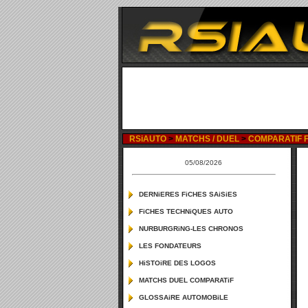
RSiAUTO
>
MATCHS / DUEL
>
COMPARATIF F
05/08/2026
DERNiERES FiCHES SAiSiES
FiCHES TECHNiQUES AUTO
NURBURGRiNG-LES CHRONOS
LES FONDATEURS
HiSTOiRE DES LOGOS
MATCHS DUEL COMPARATiF
GLOSSAiRE AUTOMOBiLE