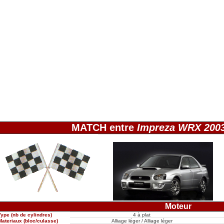
MATCH entre
Impreza WRX 200
Moteur
Type (nb de cylindres)
4 à plat
Materiaux (bloc/culasse)
Alliage léger / Alliage léger