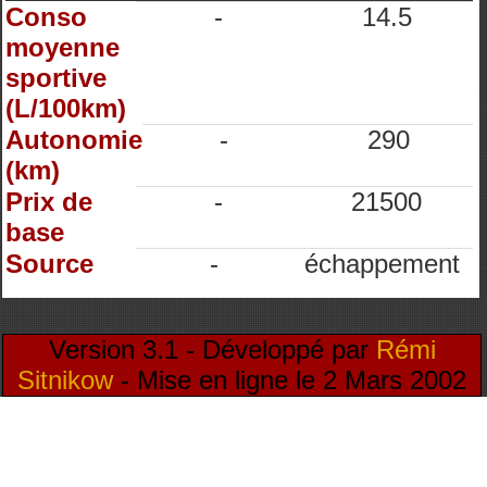
Conso
-
14.5
moyenne
sportive
(L/100km)
Autonomie
-
290
(km)
Prix de
-
21500
base
Source
-
échappement
Version 3.1 - Développé par
Rémi
Sitnikow
- Mise en ligne le 2 Mars 2002