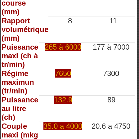
course
(mm)
Rapport
8
11
volumétrique
(mm)
Puissance
265 à 6000
177 à 7000
maxi (ch à
tr/min)
Régime
7650
7300
maximun
(tr/min)
Puissance
132.9
89
au litre
(ch)
Couple
35.0 a 4000
20.6 a 4750
maxi (mkg