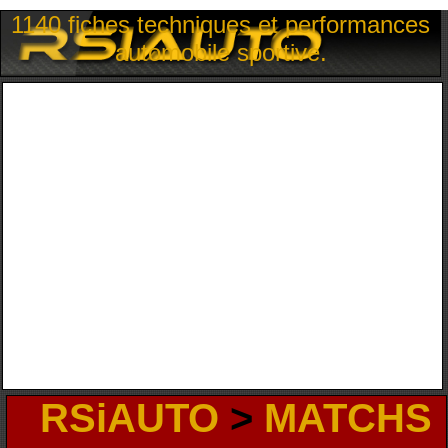
1140 fiches techniques et performances
automobile sportive.
RSiAUTO
>
MATCHS