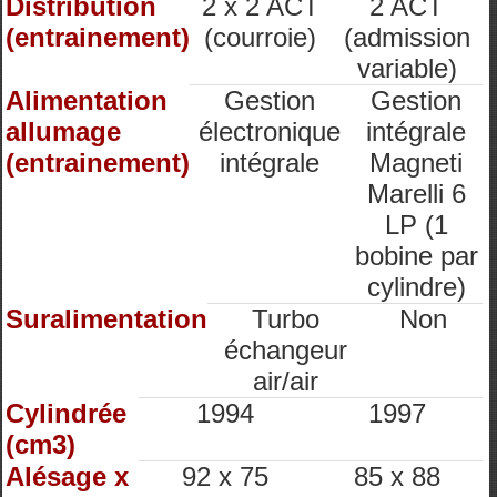
Distribution
2 x 2 ACT
2 ACT
(entrainement)
(courroie)
(admission
variable)
Alimentation
Gestion
Gestion
allumage
électronique
intégrale
(entrainement)
intégrale
Magneti
Marelli 6
LP (1
bobine par
cylindre)
Suralimentation
Turbo
Non
échangeur
air/air
Cylindrée
1994
1997
(cm3)
Alésage x
92 x 75
85 x 88