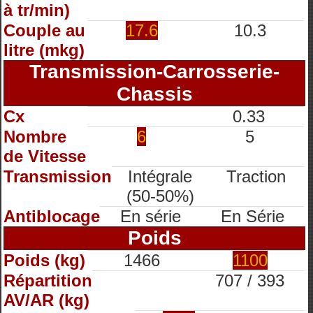
à tr/min)
Couple au
17.6
10.3
litre (mkg)
Transmission-Carrosserie-
Chassis
Cx
0.33
Nombre
6
5
de Vitesse
Transmission
Intégrale
Traction
(50-50%)
Antiblocage
En série
En Série
Poids
Poids (kg)
1466
1100
Répartition
707 / 393
AV/AR (kg)