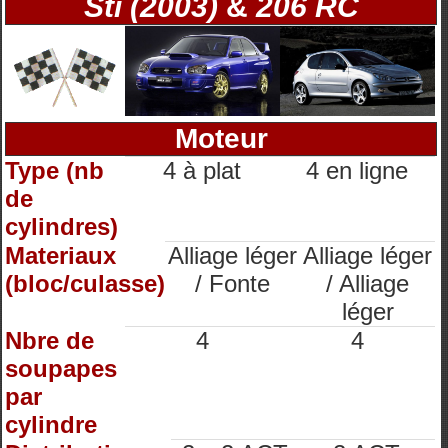
Sti (2003)
&
206 RC
Moteur
Type (nb
4 à plat
4 en ligne
de
cylindres)
Materiaux
Alliage léger
Alliage léger
(bloc/culasse)
/ Fonte
/ Alliage
léger
Nbre de
4
4
soupapes
par
cylindre