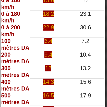
0 à 160
13.6
17
km/h
0 à 180
18.2
23.1
km/h
0 à 200
22.9
30.6
km/h
100
6.4
7.2
mètres DA
200
9.4
10.4
mètres DA
300
12
13.2
mètres DA
400
14.3
15.6
mètres DA
500
16.5
17.9
mètres DA