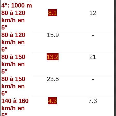
4°: 1000 m
80 à 120
8.1
12
km/h en
5°
80 à 120
15.9
-
km/h en
6°
80 à 150
13.2
21
km/h en
5°
80 à 150
23.5
-
km/h en
6°
140 à 160
4.3
7.3
km/h en
5°