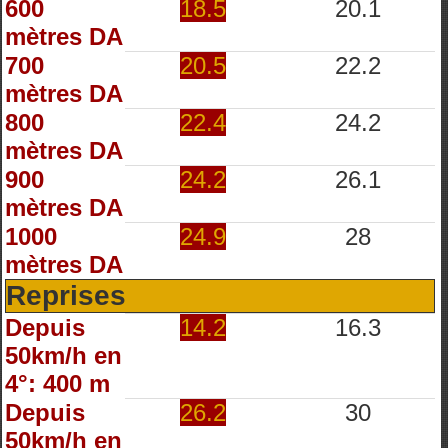
600
18.5
20.1
mètres DA
700
20.5
22.2
mètres DA
800
22.4
24.2
mètres DA
900
24.2
26.1
mètres DA
1000
24.9
28
mètres DA
Reprises
Depuis
14.2
16.3
50km/h en
4°: 400 m
Depuis
26.2
30
50km/h en