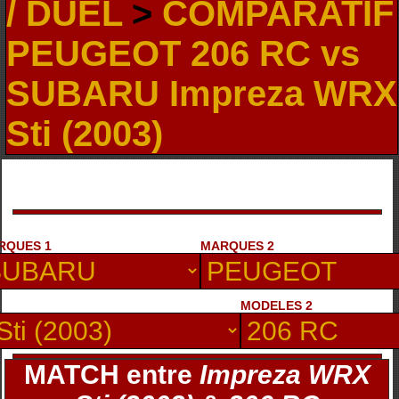
/ DUEL
>
COMPARATIF
PEUGEOT 206 RC vs
SUBARU Impreza WRX
Sti (2003)
RQUES 1
MARQUES 2
MODELES 2
MATCH entre
Impreza WRX