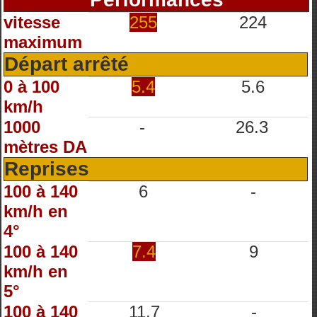
vitesse
255
224
maximum
Départ arrêté
0 à 100
5.4
5.6
km/h
1000
-
26.3
mètres DA
Reprises
100 à 140
6
-
km/h en
4°
100 à 140
7.4
9
km/h en
5°
100 à 140
11.7
-