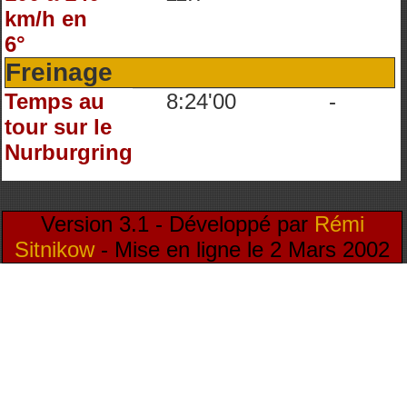
km/h en
6°
Freinage
Temps au
8:24'00
-
tour sur le
Nurburgring
Version 3.1 - Développé par
Rémi
Sitnikow
- Mise en ligne le 2 Mars 2002