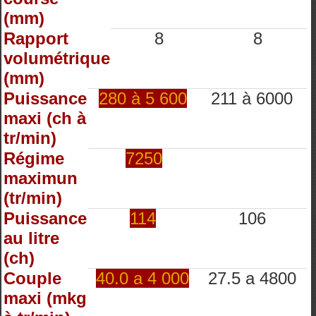
(mm)
Rapport
8
8
volumétrique
(mm)
Puissance
280 à 5 600
211 à 6000
maxi (ch à
tr/min)
Régime
7250
maximun
(tr/min)
Puissance
114
106
au litre
(ch)
Couple
40.0 a 4 000
27.5 a 4800
maxi (mkg