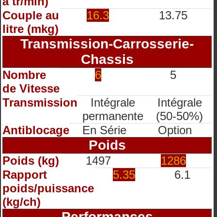
à tr/min)
Couple au
16.3
13.75
litre (mkg)
Transmission-Carrosserie-
Chassis
Nombre
6
5
de Vitesse
Transmission
Intégrale
Intégrale
permanente
(50-50%)
Antiblocage
En Série
Option
Poids
Poids (kg)
1497
1286
Rapport
5.35
6.1
poids/puissance
(kg/ch)
Performances