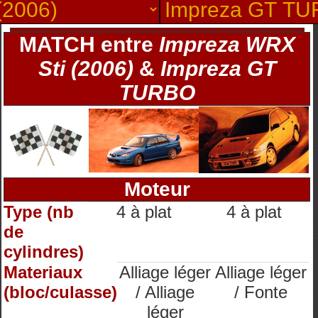
MATCH entre
Impreza WRX
Sti (2006)
&
Impreza GT
TURBO
Moteur
Type (nb
4 à plat
4 à plat
de
cylindres)
Materiaux
Alliage léger
Alliage léger
(bloc/culasse)
/ Alliage
/ Fonte
léger