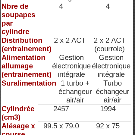
Nbre de
4
4
soupapes
par
cylindre
Distribution
2 x 2 ACT
2 x 2 ACT
(entrainement)
(courroie)
Alimentation
Gestion
Gestion
allumage
électronique
électronique
(entrainement)
intégrale
intégrale
Suralimentation
1 turbo +
Turbo
échangeur
échangeur
air/air
air/air
Cylindrée
2457
1994
(cm3)
Alésage x
99.5 x 79.0
92 x 75
course