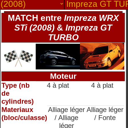
MATCH entre
Impreza WRX
STi (2008)
&
Impreza GT
TURBO
Moteur
Type (nb
4 à plat
4 à plat
de
cylindres)
Materiaux
Alliage léger
Alliage léger
(bloc/culasse)
/ Alliage
/ Fonte
léger