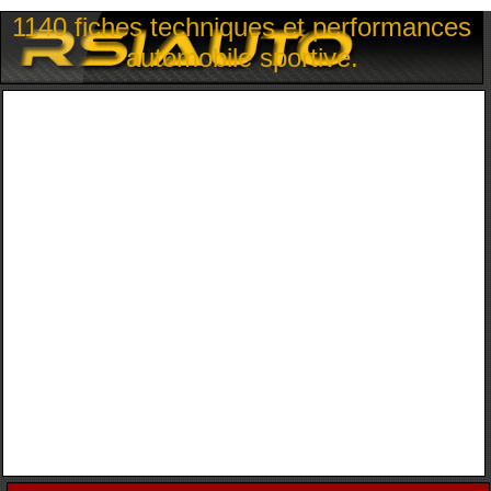
1140 fiches techniques et performances
automobile sportive.