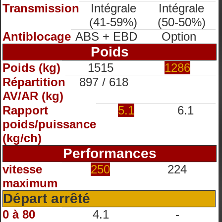
Transmission
Intégrale
Intégrale
(41-59%)
(50-50%)
Antiblocage
ABS + EBD
Option
Poids
Poids (kg)
1515
1286
Répartition
897 / 618
AV/AR (kg)
Rapport
5.1
6.1
poids/puissance
(kg/ch)
Performances
vitesse
250
224
maximum
Départ arrêté
0 à 80
4.1
-