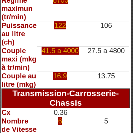
Régime
6700
maximun
(tr/min)
Puissance
122
106
au litre
(ch)
Couple
41.5 a 4000
27.5 a 4800
maxi (mkg
à tr/min)
Couple au
16.9
13.75
litre (mkg)
Transmission-Carrosserie-
Chassis
Cx
0.36
Nombre
6
5
de Vitesse