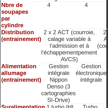
Nbre de
4
4
soupapes
par
cylindre
Distribution
2 x 2 ACT (courroie,
2
(entrainement)
calage variable à
A
l'admission et à
(cou
l'échappementpement
AVCS)
Alimentation
Gestion
Gestion
allumage
intégrale
électronique
(entrainement)
Nippon
intégrale
Denso (3
cartographies
SI-Drive)
Suralimentation
1 turbo IHI
Turbo