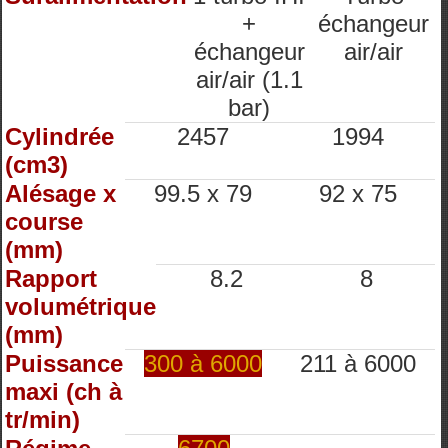
+
échangeur
échangeur
air/air
air/air (1.1
bar)
Cylindrée
2457
1994
(cm3)
Alésage x
99.5 x 79
92 x 75
course
(mm)
Rapport
8.2
8
volumétrique
(mm)
Puissance
300 à 6000
211 à 6000
maxi (ch à
tr/min)