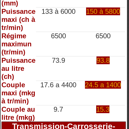
(mm)
Puissance
133 à 6000
150 à 5800
maxi (ch à
tr/min)
Régime
6500
6500
maximun
(tr/min)
Puissance
73.9
93.8
au litre
(ch)
Couple
17.6 a 4400
24.5 a 1400
maxi (mkg
à tr/min)
Couple au
9.7
15.3
litre (mkg)
Transmission-Carrosserie-