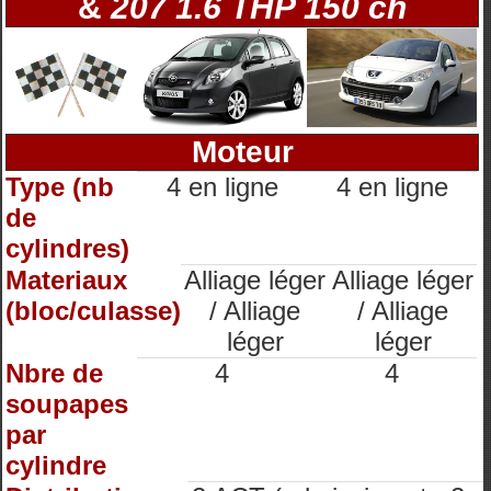
&
207 1.6 THP 150 ch
Moteur
Type (nb
4 en ligne
4 en ligne
de
cylindres)
Materiaux
Alliage léger
Alliage léger
(bloc/culasse)
/ Alliage
/ Alliage
léger
léger
Nbre de
4
4
soupapes
par
cylindre