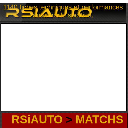
1140 fiches techniques et performances
automobile sportive.
RSiAUTO
>
MATCHS