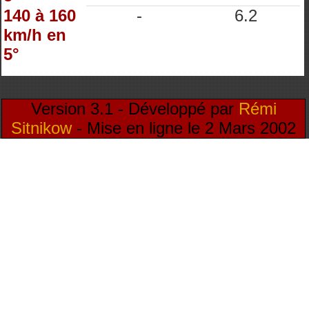
140 à 160
-
6.2
km/h en
5°
Version 3.1 - Développé par
Rémi
Sitnikow
- Mise en ligne le 2 Mars 2002