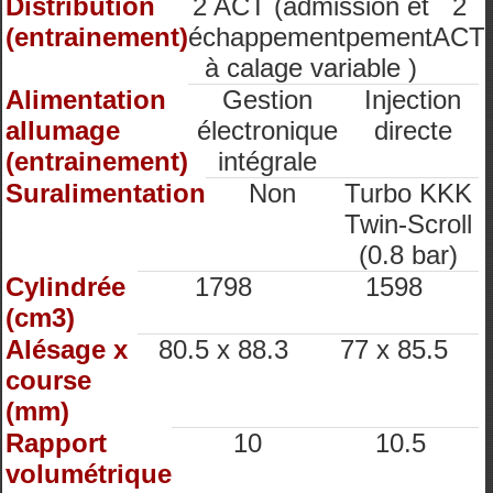
Distribution
2 ACT (admission et
2
(entrainement)
échappementpement
ACT
à calage variable )
Alimentation
Gestion
Injection
allumage
électronique
directe
(entrainement)
intégrale
Suralimentation
Non
Turbo KKK
Twin-Scroll
(0.8 bar)
Cylindrée
1798
1598
(cm3)
Alésage x
80.5 x 88.3
77 x 85.5
course
(mm)
Rapport
10
10.5
volumétrique