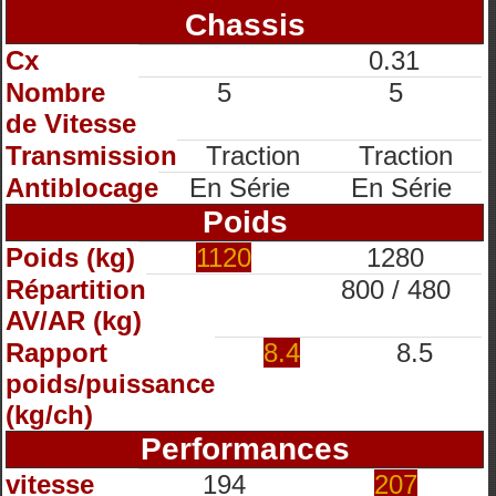
Chassis
Cx
0.31
Nombre
5
5
de Vitesse
Transmission
Traction
Traction
Antiblocage
En Série
En Série
Poids
Poids (kg)
1120
1280
Répartition
800 / 480
AV/AR (kg)
Rapport
8.4
8.5
poids/puissance
(kg/ch)
Performances
vitesse
194
207