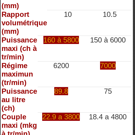
(mm)
Rapport
10
10.5
volumétrique
(mm)
Puissance
160 à 5800
150 à 6000
maxi (ch à
tr/min)
Régime
6200
7000
maximun
(tr/min)
Puissance
89.8
75
au litre
(ch)
Couple
22.9 a 3800
18.4 a 4800
maxi (mkg
à tr/min)