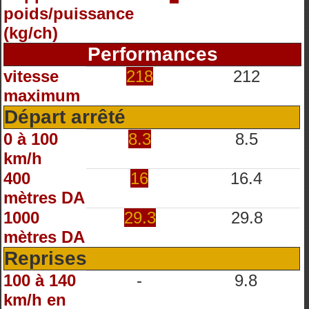
poids/puissance
(kg/ch)
Performances
vitesse
218
212
maximum
Départ arrêté
0 à 100
8.3
8.5
km/h
400
16
16.4
mètres DA
1000
29.3
29.8
mètres DA
Reprises
100 à 140
-
9.8
km/h en