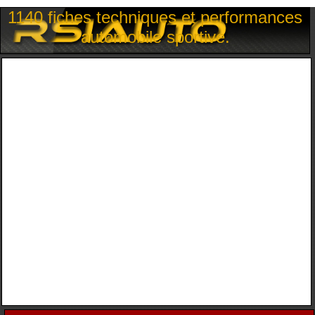
1140 fiches techniques et performances
automobile sportive.