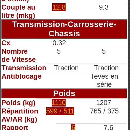
Couple au
12.8
9.3
litre (mkg)
Transmission-Carrosserie-
Chassis
Cx
0.32
Nombre
5
5
de Vitesse
Transmission
Traction
Traction
Antiblocage
Teves en
série
Poids
Poids (kg)
1110
1207
Répartition
599 / 511
765 / 375
AV/AR (kg)
Rapport
6
7.6