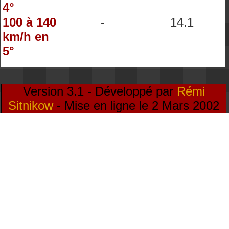
4°
100 à 140
-
14.1
km/h en
5°
Version 3.1 - Développé par
Rémi
Sitnikow
- Mise en ligne le 2 Mars 2002