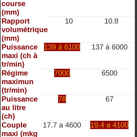
course
(mm)
Rapport
10
10.8
volumétrique
(mm)
Puissance
139 à 6100
137 à 6000
maxi (ch à
tr/min)
Régime
7000
6500
maximun
(tr/min)
Puissance
78
67
au litre
(ch)
Couple
17.7 a 4600
19.4 a 4100
maxi (mkg