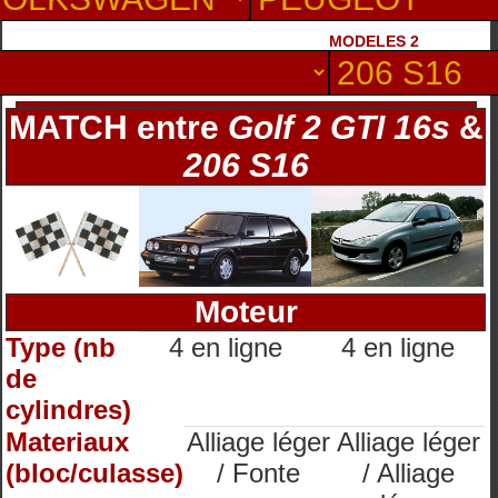
MODELES 2
MATCH entre
Golf 2 GTI 16s
&
206 S16
Moteur
Type (nb
4 en ligne
4 en ligne
de
cylindres)
Materiaux
Alliage léger
Alliage léger
(bloc/culasse)
/ Fonte
/ Alliage