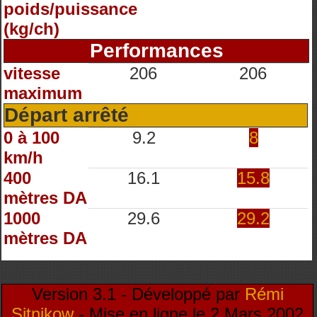
poids/puissance
(kg/ch)
Performances
vitesse
206
206
maximum
Départ arrêté
0 à 100
9.2
8
km/h
400
16.1
15.8
mètres DA
1000
29.6
29.2
mètres DA
Version 3.1 - Développé par
Rémi
Sitnikow
- Mise en ligne le 2 Mars 2002