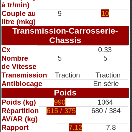
à tr/min)
Couple au
9
10
litre (mkg)
Transmission-Carrosserie-
Chassis
Cx
0.33
Nombre
5
5
de Vitesse
Transmission
Traction
Traction
Antiblocage
En série
Poids
Poids (kg)
990
1064
Répartition
615 / 375
680 / 384
AV/AR (kg)
Rapport
7.12
7.8