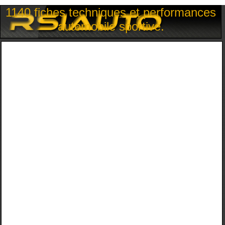
1140 fiches techniques et performances
automobile sportive.