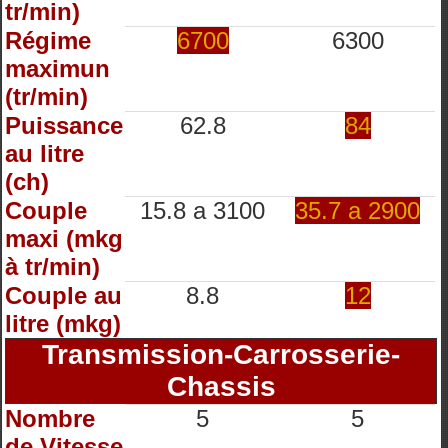
tr/min)
Régime
6700
6300
maximun
(tr/min)
Puissance
62.8
84
au litre
(ch)
Couple
15.8 a 3100
35.7 a 2900
maxi (mkg
à tr/min)
Couple au
8.8
12
litre (mkg)
Transmission-Carrosserie-
Chassis
Nombre
5
5
de Vitesse