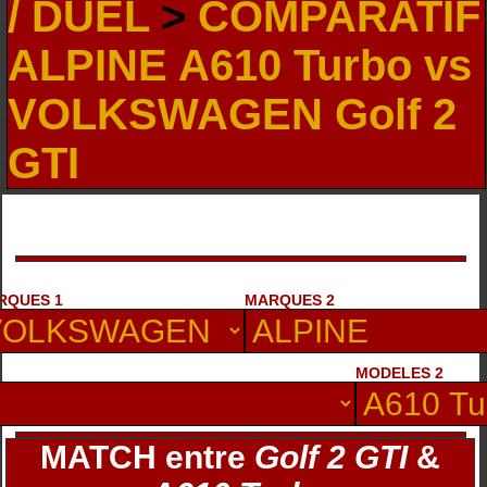
/ DUEL
>
COMPARATIF
ALPINE A610 Turbo vs
VOLKSWAGEN Golf 2
GTI
RQUES 1
MARQUES 2
MODELES 2
MATCH entre
Golf 2 GTI
&