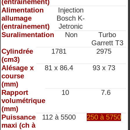
(entrainement)
Alimentation
Injection
allumage
Bosch K-
(entrainement)
Jetronic
Suralimentation
Non
Turbo
Garrett T3
Cylindrée
1781
2975
(cm3)
Alésage x
81 x 86.4
93 x 73
course
(mm)
Rapport
10
7.6
volumétrique
(mm)
Puissance
112 à 5500
250 à 5750
maxi (ch à