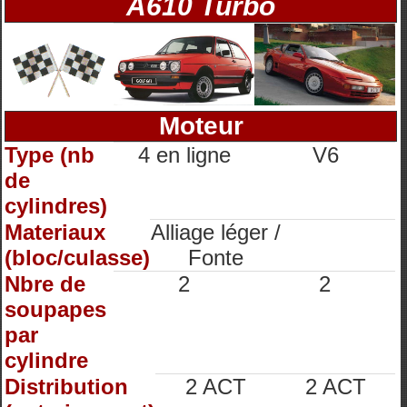
A610 Turbo
Moteur
Type (nb
4 en ligne
V6
de
cylindres)
Materiaux
Alliage léger /
(bloc/culasse)
Fonte
Nbre de
2
2
soupapes
par
cylindre
Distribution
2 ACT
2 ACT