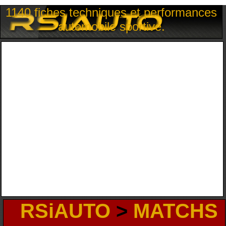
1140 fiches techniques et performances
automobile sportive.
RSiAUTO
>
MATCHS