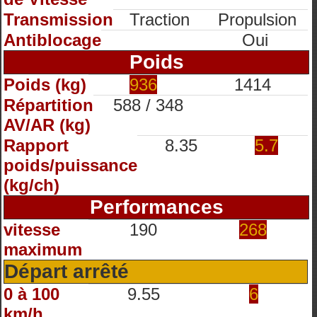
Transmission
Traction
Propulsion
Antiblocage
Oui
Poids
Poids (kg)
936
1414
Répartition
588 / 348
AV/AR (kg)
Rapport
8.35
5.7
poids/puissance
(kg/ch)
Performances
vitesse
190
268
maximum
Départ arrêté
0 à 100
9.55
6
km/h