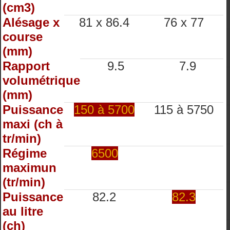
(cm3)
Alésage x
81 x 86.4
76 x 77
course
(mm)
Rapport
9.5
7.9
volumétrique
(mm)
Puissance
150 à 5700
115 à 5750
maxi (ch à
tr/min)
Régime
6500
maximun
(tr/min)
Puissance
82.2
82.3
au litre
(ch)