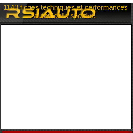
1140 fiches techniques et performances
automobile sportive.