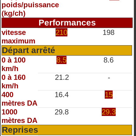
poids/puissance
(kg/ch)
Performances
vitesse
210
198
maximum
Départ arrêté
0 à 100
8.5
8.6
km/h
0 à 160
21.2
-
km/h
400
16.4
15
mètres DA
1000
29.8
29.3
mètres DA
Reprises