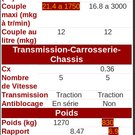
Couple
21.4 a 1750
16.8 a 3000
maxi (mkg
à tr/min)
Couple au
12
12
litre (mkg)
Transmission-Carrosserie-
Chassis
Cx
0.36
Nombre
5
5
de Vitesse
Transmission
Traction
Traction
Antiblocage
En série
Non
Poids
Poids (kg)
1270
830
Rapport
8.47
6.9