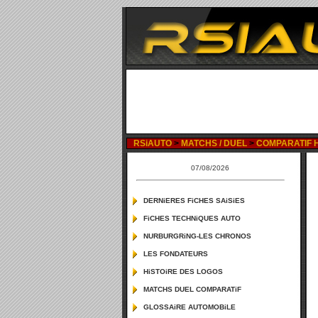
RSiAUTO
>
MATCHS / DUEL
>
COMPARATIF H
07/08/2026
DERNiERES FiCHES SAiSiES
FiCHES TECHNiQUES AUTO
NURBURGRiNG-LES CHRONOS
LES FONDATEURS
HiSTOiRE DES LOGOS
MATCHS DUEL COMPARATiF
GLOSSAiRE AUTOMOBiLE