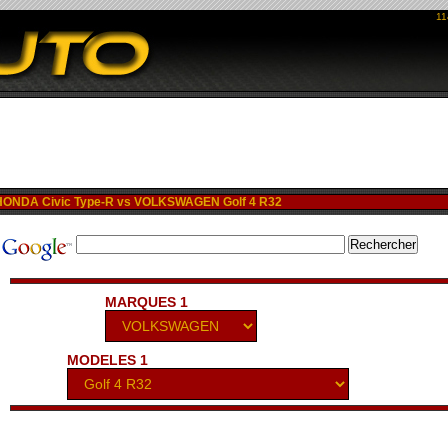
11
ONDA Civic Type-R vs VOLKSWAGEN Golf 4 R32
MARQUES 1
MODELES 1