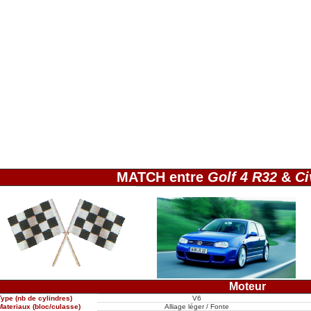
MATCH entre
Golf 4 R32
&
Ci
Moteur
Type (nb de cylindres)
V6
Materiaux (bloc/culasse)
Alliage léger / Fonte