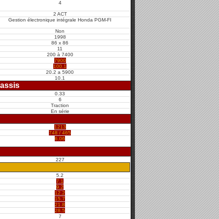
4
2 ACT
Gestion électronique intégrale Honda PGM-FI
Non
1998
86 x 86
11
200 à 7400
7900
100.1
20.2 a 5900
10.1
assis
0.33
6
Traction
En série
1213
748 / 465
6.06
227
5.2
7.1
9.2
12.2
15.7
21.8
28.5
7