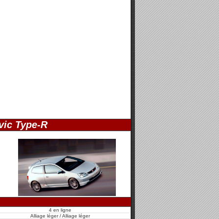
vic Type-R
4 en ligne
Alliage léger / Alliage léger