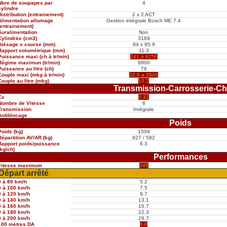
Nbre de soupapes par
4
cylindre
Distribution (entrainement)
2 x 2 ACT
Alimentation allumage
Gestion intégrale Bosch ME 7.4
(entrainement)
Suralimentation
Non
Cylindrée (cm3)
3189
Alésage x course (mm)
84 x 95.9
Rapport volumétrique (mm)
11.3
Puissance maxi (ch à tr/min)
241 à 6250
Régime maximun (tr/min)
6800
Puissance au litre (ch)
76
Couple maxi (mkg à tr/min)
32.6 a 2800
Couple au litre (mkg)
10.2
Transmission-Carrosserie-Ch
Cx
0.31
Nombre de Vitesse
6
Transmission
Intégrale
Antiblocage
Poids
Poids (kg)
1509
Répartition AV/AR (kg)
927 / 582
Rapport poids/puissance
6.3
(kg/ch)
Performances
vitesse maximum
245
Départ arrêté
0 à 80 km/h
5.2
0 à 100 km/h
7.5
0 à 120 km/h
9.7
0 à 140 km/h
13.1
0 à 160 km/h
16.7
0 à 180 km/h
22.3
0 à 200 km/h
29.7
100 mètres DA
6.8