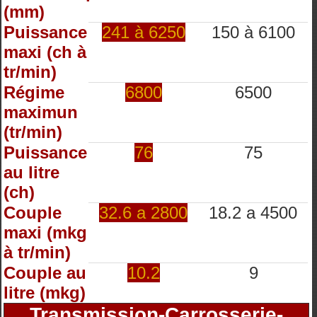
(mm)
Puissance
241 à 6250
150 à 6100
maxi (ch à
tr/min)
Régime
6800
6500
maximun
(tr/min)
Puissance
76
75
au litre
(ch)
Couple
32.6 a 2800
18.2 a 4500
maxi (mkg
à tr/min)
Couple au
10.2
9
litre (mkg)
Transmission-Carrosserie-