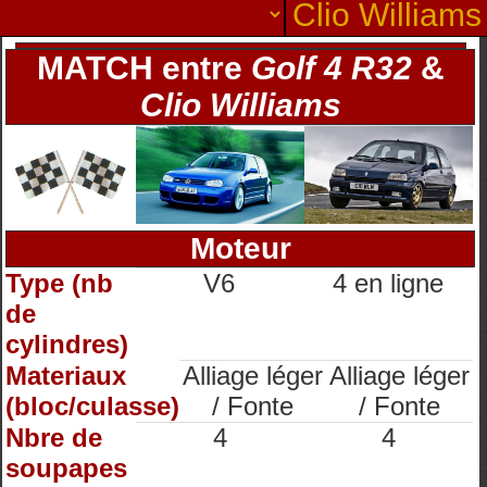
MATCH entre
Golf 4 R32
&
Clio Williams
Moteur
Type (nb
V6
4 en ligne
de
cylindres)
Materiaux
Alliage léger
Alliage léger
(bloc/culasse)
/ Fonte
/ Fonte
Nbre de
4
4
soupapes