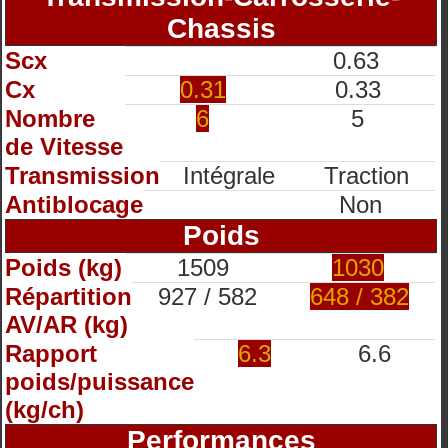
Chassis
Scx
0.63
Cx
0.31
0.33
Nombre
6
5
de Vitesse
Transmission
Intégrale
Traction
Antiblocage
Non
Poids
Poids (kg)
1509
1030
Répartition
927 / 582
648 / 382
AV/AR (kg)
Rapport
6.3
6.6
poids/puissance
(kg/ch)
Performances