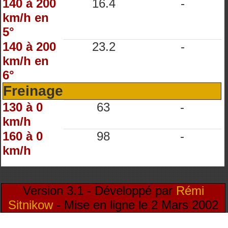
140 à 200
16.4
-
km/h en
5°
140 à 200
23.2
-
km/h en
6°
Freinage
130 à 0
63
-
km/h
160 à 0
98
-
km/h
Version 3.1 - Développé par
Rémi
Sitnikow
- Mise en ligne le 2 Mars 2002