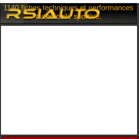
1140 fiches techniques et performances
automobile sportive.