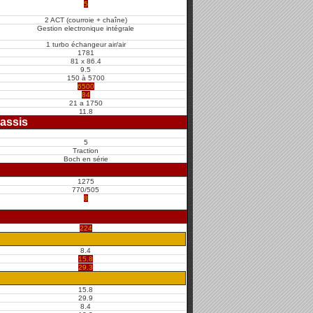
5
2 ACT (courroie + chaîne)
Gestion electronique intégrale
1 turbo échangeur air/air
1781
81 x 86.4
9.5
150 à 5700
6500
84
21 a 1750
11.8
assis
5
Traction
Boch en série
1275
770/505
8
224
8.4
15.8
29.3
15.8
29.9
8.4