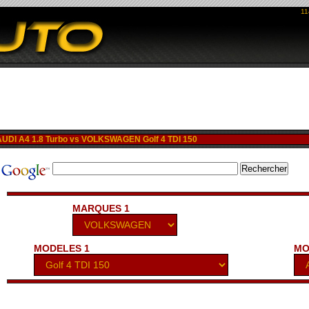
11
DI A4 1.8 Turbo vs VOLKSWAGEN Golf 4 TDI 150
MARQUES 1
MODELES 1
MO