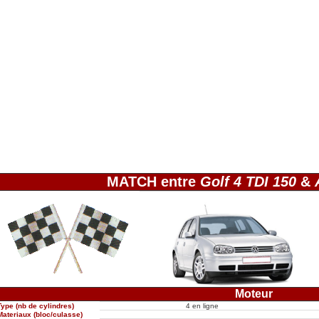
MATCH entre
Golf 4 TDI 150
&
Moteur
Type (nb de cylindres)
4 en ligne
Materiaux (bloc/culasse)