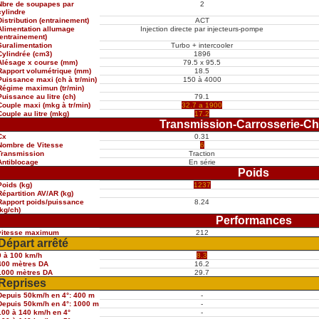
Nbre de soupapes par
2
cylindre
Distribution (entrainement)
ACT
Alimentation allumage
Injection directe par injecteurs-pompe
(entrainement)
Suralimentation
Turbo + intercooler
Cylindrée (cm3)
1896
Alésage x course (mm)
79.5 x 95.5
Rapport volumétrique (mm)
18.5
Puissance maxi (ch à tr/min)
150 à 4000
Régime maximun (tr/min)
Puissance au litre (ch)
79.1
Couple maxi (mkg à tr/min)
32.7 a 1900
Couple au litre (mkg)
17.2
Transmission-Carrosserie-Ch
Cx
0.31
Nombre de Vitesse
6
Transmission
Traction
Antiblocage
En série
Poids
Poids (kg)
1237
Répartition AV/AR (kg)
Rapport poids/puissance
8.24
(kg/ch)
Performances
vitesse maximum
212
Départ arrêté
0 à 100 km/h
8.3
400 mètres DA
16.2
1000 mètres DA
29.7
Reprises
Depuis 50km/h en 4°: 400 m
-
Depuis 50km/h en 4°: 1000 m
-
100 à 140 km/h en 4°
-