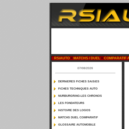
RSiAUTO
>
MATCHS / DUEL
>
COMPARATIF AU
07/08/2026
DERNiERES FiCHES SAiSiES
FiCHES TECHNiQUES AUTO
NURBURGRiNG-LES CHRONOS
LES FONDATEURS
HiSTOiRE DES LOGOS
MATCHS DUEL COMPARATiF
GLOSSAiRE AUTOMOBiLE