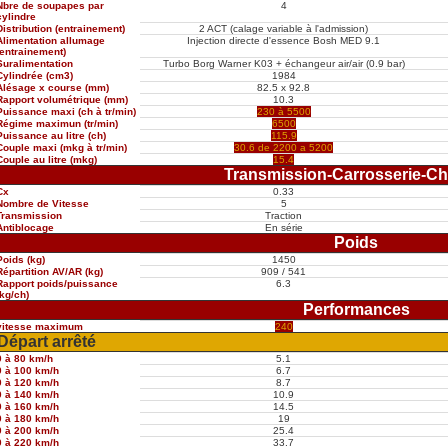
Nbre de soupapes par
4
cylindre
Distribution (entrainement)
2 ACT (calage variable à l'admission)
Alimentation allumage
Injection directe d'essence Bosh MED 9.1
(entrainement)
Suralimentation
Turbo Borg Warner K03 + échangeur air/air (0.9 bar)
Cylindrée (cm3)
1984
Alésage x course (mm)
82.5 x 92.8
Rapport volumétrique (mm)
10.3
Puissance maxi (ch à tr/min)
230 à 5500
Régime maximun (tr/min)
6500
Puissance au litre (ch)
115.9
Couple maxi (mkg à tr/min)
30.6 de 2200 a 5200
Couple au litre (mkg)
15.4
Transmission-Carrosserie-Ch
Cx
0.33
Nombre de Vitesse
5
Transmission
Traction
Antiblocage
En série
Poids
Poids (kg)
1450
Répartition AV/AR (kg)
909 / 541
Rapport poids/puissance
6.3
(kg/ch)
Performances
vitesse maximum
240
Départ arrêté
0 à 80 km/h
5.1
0 à 100 km/h
6.7
0 à 120 km/h
8.7
0 à 140 km/h
10.9
0 à 160 km/h
14.5
0 à 180 km/h
19
0 à 200 km/h
25.4
0 à 220 km/h
33.7