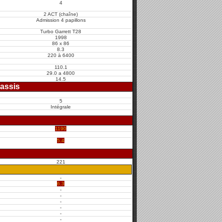
4
2 ACT (chaîne)
Admission 4 papillons
Turbo Garrett T28
1998
86 x 86
8.3
220 à 6400
110.1
29.0 a 4800
14.5
assis
5
Intégrale
1190
5.4
221
-
6.3
-
-
-
-
-
-