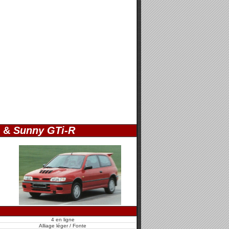
&
Sunny GTi-R
4 en ligne
Alliage léger / Fonte