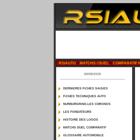
RSiAUTO
>
MATCHS / DUEL
>
COMPARATIF NI
09/08/2026
DERNiERES FiCHES SAiSiES
FiCHES TECHNiQUES AUTO
NURBURGRiNG-LES CHRONOS
LES FONDATEURS
HiSTOiRE DES LOGOS
MATCHS DUEL COMPARATiF
GLOSSAiRE AUTOMOBiLE