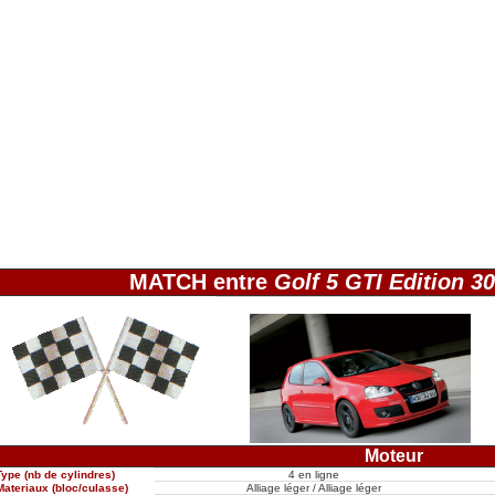
MATCH entre
Golf 5 GTI Edition 30
Moteur
Type (nb de cylindres)
4 en ligne
Materiaux (bloc/culasse)
Alliage léger / Alliage léger