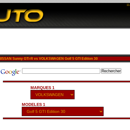
11
SSAN Sunny GTi-R vs VOLKSWAGEN Golf 5 GTI Edition 30
MARQUES 1
MODELES 1