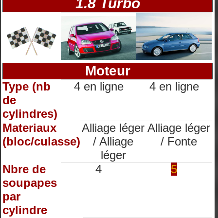
1.8 Turbo
Moteur
Type (nb
4 en ligne
4 en ligne
de
cylindres)
Materiaux
Alliage léger
Alliage léger
(bloc/culasse)
/ Alliage
/ Fonte
léger
Nbre de
4
5
soupapes
par
cylindre