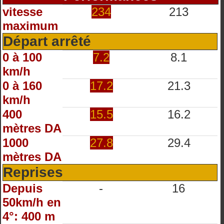
vitesse
234
213
maximum
Départ arrêté
0 à 100
7.2
8.1
km/h
0 à 160
17.2
21.3
km/h
400
15.5
16.2
mètres DA
1000
27.8
29.4
mètres DA
Reprises
Depuis
-
16
50km/h en
4°: 400 m