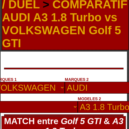
/ DUEL
>
COMPARATIF
AUDI A3 1.8 Turbo vs
VOLKSWAGEN Golf 5
GTI
RQUES 1
MARQUES 2
MODELES 2
MATCH entre
Golf 5 GTI
&
A3