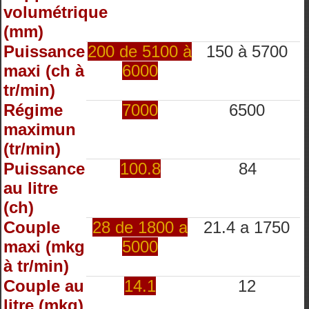
volumétrique
(mm)
Puissance
200 de 5100 à
150 à 5700
maxi (ch à
6000
tr/min)
Régime
7000
6500
maximun
(tr/min)
Puissance
100.8
84
au litre
(ch)
Couple
28 de 1800 a
21.4 a 1750
maxi (mkg
5000
à tr/min)
Couple au
14.1
12
litre (mkg)