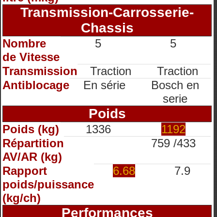
Transmission-Carrosserie-
Chassis
Nombre
5
5
de Vitesse
Transmission
Traction
Traction
Antiblocage
En série
Bosch en
serie
Poids
Poids (kg)
1336
1192
Répartition
759 /433
AV/AR (kg)
Rapport
6.68
7.9
poids/puissance
(kg/ch)
Performances