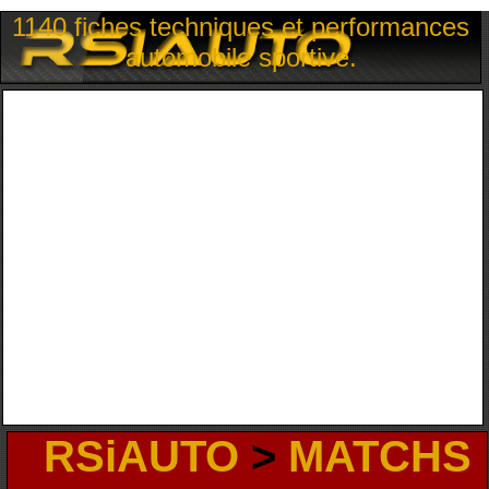
1140 fiches techniques et performances
automobile sportive.
RSiAUTO
>
MATCHS