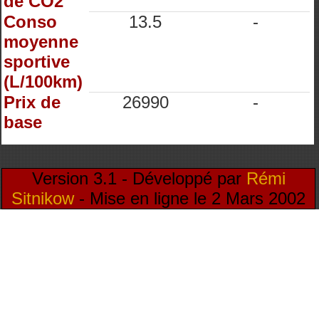
de CO2
Conso
13.5
-
moyenne
sportive
(L/100km)
Prix de
26990
-
base
Version 3.1 - Développé par
Rémi
Sitnikow
- Mise en ligne le 2 Mars 2002