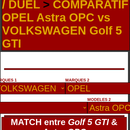
/ DUEL
>
COMPARATIF
OPEL Astra OPC vs
VOLKSWAGEN Golf 5
GTI
RQUES 1
MARQUES 2
MODELES 2
MATCH entre
Golf 5 GTI
&