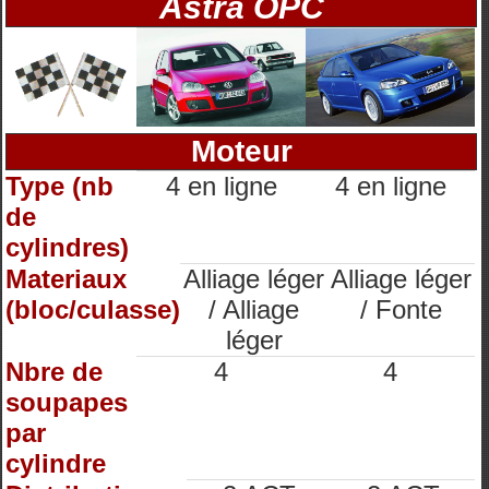
Astra OPC
Moteur
Type (nb
4 en ligne
4 en ligne
de
cylindres)
Materiaux
Alliage léger
Alliage léger
(bloc/culasse)
/ Alliage
/ Fonte
léger
Nbre de
4
4
soupapes
par
cylindre