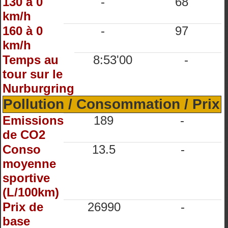
130 à 0
-
68
km/h
160 à 0
-
97
km/h
Temps au
8:53'00
-
tour sur le
Nurburgring
Pollution / Consommation / Prix
Emissions
189
-
de CO2
Conso
13.5
-
moyenne
sportive
(L/100km)
Prix de
26990
-
base