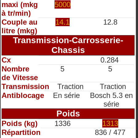
maxi (mkg
5000
à tr/min)
Couple au
14.1
12.8
litre (mkg)
Transmission-Carrosserie-
Chassis
Cx
0.284
Nombre
5
5
de Vitesse
Transmission
Traction
Traction
Antiblocage
En série
Bosch 5.3 en
série
Poids
Poids (kg)
1336
1313
Répartition
836 / 477