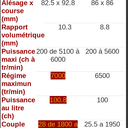
Alésage x
82.5 x 92.8
86 x 86
course
(mm)
Rapport
10.3
8.8
volumétrique
(mm)
Puissance
200 de 5100 à
200 à 5600
maxi (ch à
6000
tr/min)
Régime
7000
6500
maximun
(tr/min)
Puissance
100.8
100
au litre
(ch)
Couple
28 de 1800 a
25.5 a 1950