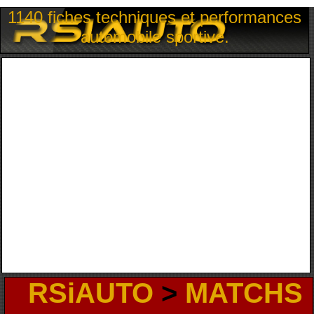
1140 fiches techniques et performances
automobile sportive.
RSiAUTO
>
MATCHS