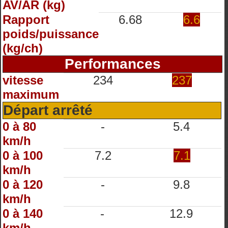
AV/AR (kg)
Rapport
6.68
6.6
poids/puissance
(kg/ch)
Performances
vitesse
234
237
maximum
Départ arrêté
0 à 80
-
5.4
km/h
0 à 100
7.2
7.1
km/h
0 à 120
-
9.8
km/h
0 à 140
-
12.9
km/h