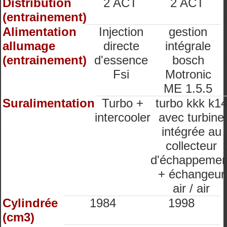
Distribution
2 ACT
2 ACT
(entrainement)
Alimentation
Injection
gestion
allumage
directe
intégrale
(entrainement)
d'essence
bosch
Fsi
Motronic
ME 1.5.5
Suralimentation
Turbo +
turbo kkk k1
intercooler
avec turbine
intégrée au
collecteur
d'échappemen
+ échangeur
air / air
Cylindrée
1984
1998
(cm3)