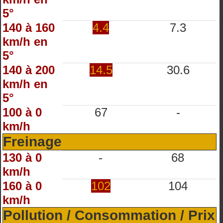
5°
140 à 160
4.4
7.3
km/h en
5°
140 à 200
14.5
30.6
km/h en
5°
100 à 0
67
-
km/h
Freinage
130 à 0
-
68
km/h
160 à 0
102
104
km/h
Pollution / Consommation / Prix