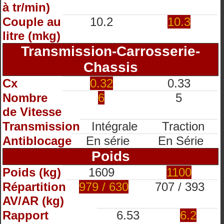
à tr/min)
Couple au
10.2
10.3
litre (mkg)
Transmission-Carrosserie-
Chassis
Cx
0.32
0.33
Nombre
6
5
de Vitesse
Transmission
Intégrale
Traction
Antiblocage
En série
En Série
Poids
Poids (kg)
1609
1100
Répartition
979 / 630
707 / 393
AV/AR (kg)
Rapport
6.53
6.2