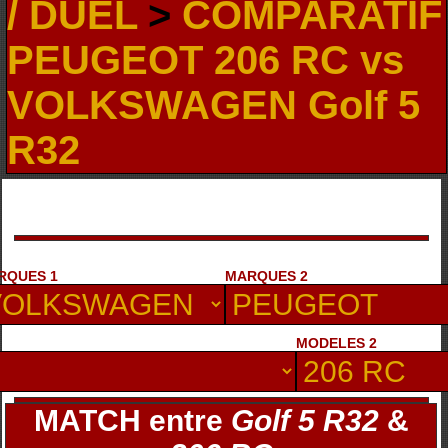
/ DUEL
>
COMPARATIF
PEUGEOT 206 RC vs
VOLKSWAGEN Golf 5
R32
RQUES 1
MARQUES 2
MODELES 2
MATCH entre
Golf 5 R32
&