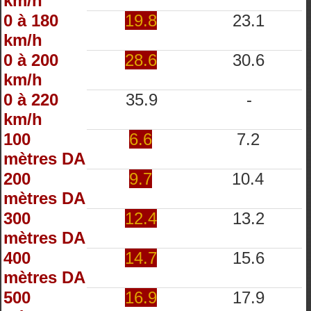
km/h
0 à 180
19.8
23.1
km/h
0 à 200
28.6
30.6
km/h
0 à 220
35.9
-
km/h
100
6.6
7.2
mètres DA
200
9.7
10.4
mètres DA
300
12.4
13.2
mètres DA
400
14.7
15.6
mètres DA
500
16.9
17.9