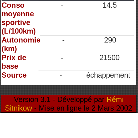
Conso
-
14.5
moyenne
sportive
(L/100km)
Autonomie
-
290
(km)
Prix de
-
21500
base
Source
-
échappement
Version 3.1 - Développé par
Rémi
Sitnikow
- Mise en ligne le 2 Mars 2002