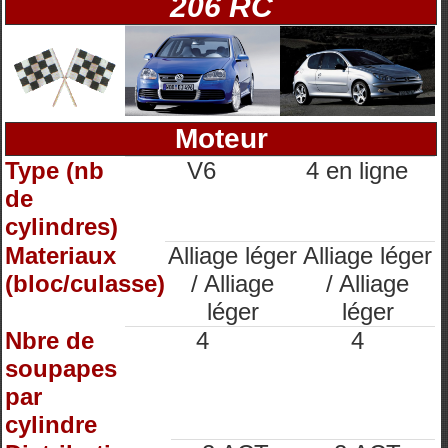
206 RC
Moteur
Type (nb
V6
4 en ligne
de
cylindres)
Materiaux
Alliage léger
Alliage léger
(bloc/culasse)
/ Alliage
/ Alliage
léger
léger
Nbre de
4
4
soupapes
par
cylindre