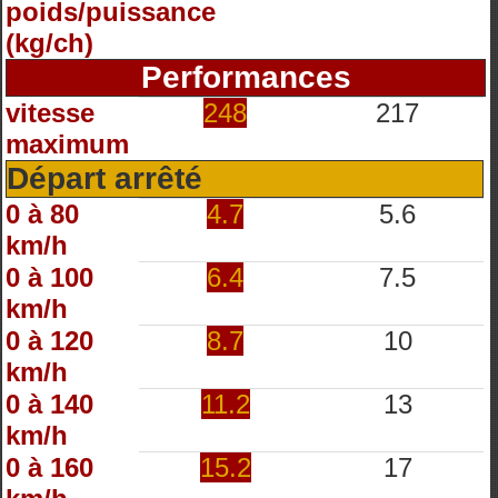
poids/puissance
(kg/ch)
Performances
vitesse
248
217
maximum
Départ arrêté
0 à 80
4.7
5.6
km/h
0 à 100
6.4
7.5
km/h
0 à 120
8.7
10
km/h
0 à 140
11.2
13
km/h
0 à 160
15.2
17