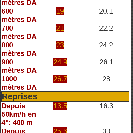
mètres DA
600
19
20.1
mètres DA
700
21
22.2
mètres DA
800
23
24.2
mètres DA
900
24.9
26.1
mètres DA
1000
26.7
28
mètres DA
Reprises
Depuis
13.5
16.3
50km/h en
4°: 400 m
Depuis
25.6
30