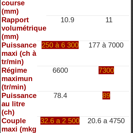
course
(mm)
Rapport
10.9
11
volumétrique
(mm)
Puissance
250 à 6 300
177 à 7000
maxi (ch à
tr/min)
Régime
6600
7300
maximun
(tr/min)
Puissance
78.4
89
au litre
(ch)
Couple
32.6 a 2 500
20.6 a 4750
maxi (mkg