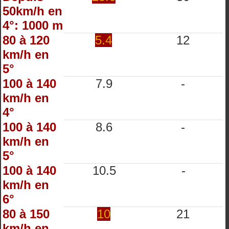
50km/h en
4°: 1000 m
80 à 120
5.4
12
km/h en
5°
100 à 140
7.9
-
km/h en
4°
100 à 140
8.6
-
km/h en
5°
100 à 140
10.5
-
km/h en
6°
80 à 150
10
21
km/h en