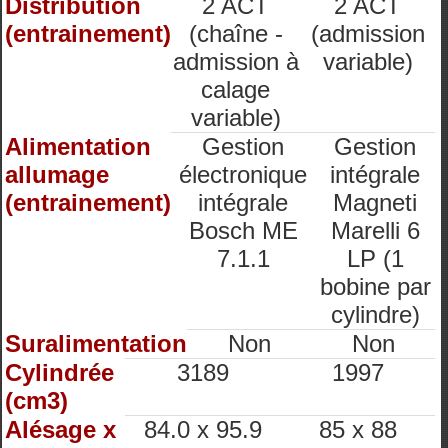
Distribution
2 ACT
2 ACT
(entrainement)
(chaîne -
(admission
admission à
variable)
calage
variable)
Alimentation
Gestion
Gestion
allumage
électronique
intégrale
(entrainement)
intégrale
Magneti
Bosch ME
Marelli 6
7.1.1
LP (1
bobine par
cylindre)
Suralimentation
Non
Non
Cylindrée
3189
1997
(cm3)
Alésage x
84.0 x 95.9
85 x 88