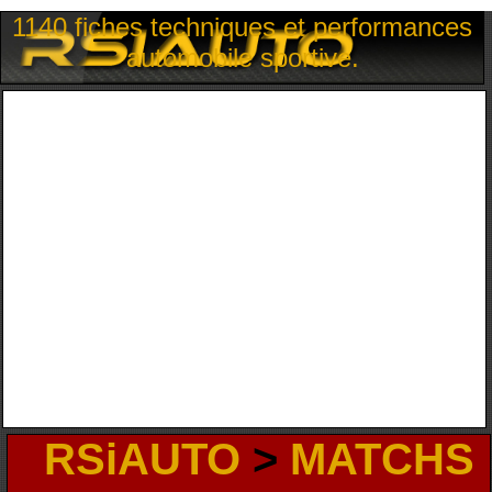
1140 fiches techniques et performances
automobile sportive.
RSiAUTO
>
MATCHS