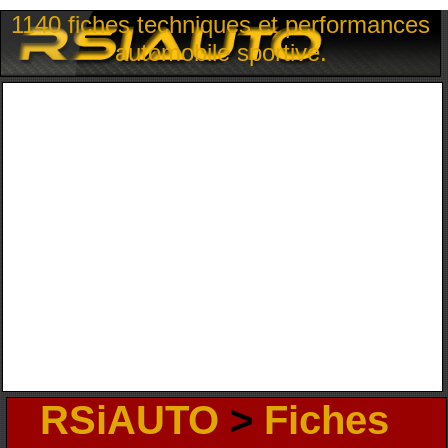
1140 fiches techniques et performances
automobile sportive.
RSiAUTO
>
Fiches