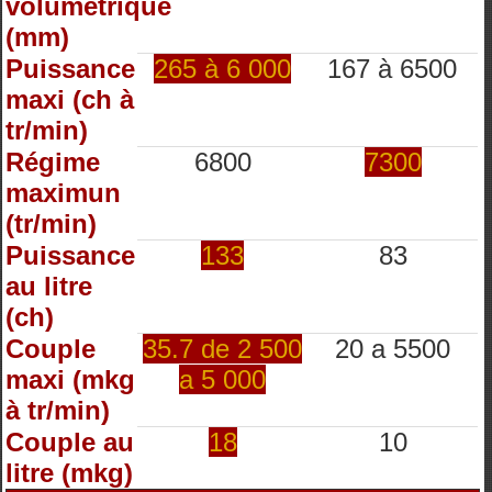
volumétrique
(mm)
Puissance
265 à 6 000
167 à 6500
maxi (ch à
tr/min)
Régime
6800
7300
maximun
(tr/min)
Puissance
133
83
au litre
(ch)
Couple
35.7 de 2 500
20 a 5500
maxi (mkg
a 5 000
à tr/min)
Couple au
18
10
litre (mkg)