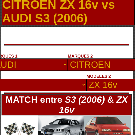
CITROEN ZX 16v vs
AUDI S3 (2006)
RQUES 1
MARQUES 2
MODELES 2
MATCH entre
S3 (2006)
&
ZX
16v