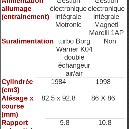
Alimentation
Gestion
Gestion
allumage
électronique
electronique
(entrainement)
intégrale
intégrale
Motronic
Magneti
Marelli 1AP
Suralimentation
turbo Borg
Non
Warner K04
double
échangeur
air/air
Cylindrée
1984
1998
(cm3)
Alésage x
82.5 x 92.8
86 X 86
course
(mm)
Rapport
9.8
10.8