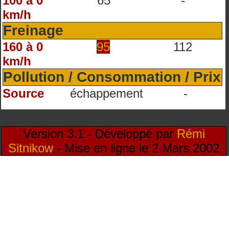
100 à 0
65
-
km/h
Freinage
160 à 0
95
112
km/h
Pollution / Consommation / Prix
Source
échappement
-
Version 3.1 - Développé par
Rémi
Sitnikow
- Mise en ligne le 2 Mars 2002