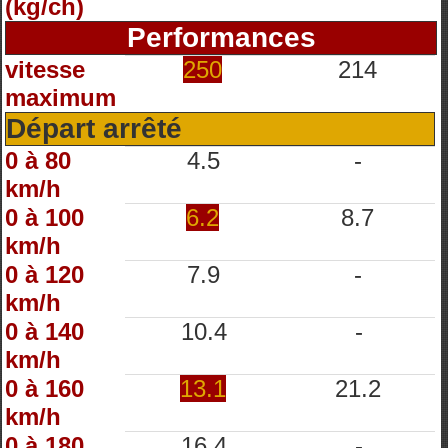
(kg/ch)
Performances
vitesse
250
214
maximum
Départ arrêté
0 à 80
4.5
-
km/h
0 à 100
6.2
8.7
km/h
0 à 120
7.9
-
km/h
0 à 140
10.4
-
km/h
0 à 160
13.1
21.2
km/h
0 à 180
16.4
-