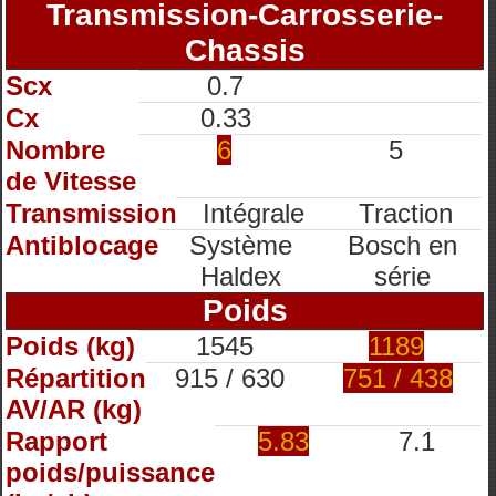
Transmission-Carrosserie-
Chassis
Scx
0.7
Cx
0.33
Nombre
6
5
de Vitesse
Transmission
Intégrale
Traction
Antiblocage
Système
Bosch en
Haldex
série
Poids
Poids (kg)
1545
1189
Répartition
915 / 630
751 / 438
AV/AR (kg)
Rapport
5.83
7.1
poids/puissance