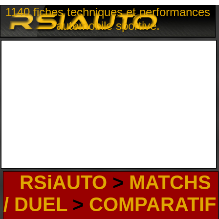
1140 fiches techniques et performances
automobile sportive.
RSiAUTO
>
MATCHS
/ DUEL
>
COMPARATIF