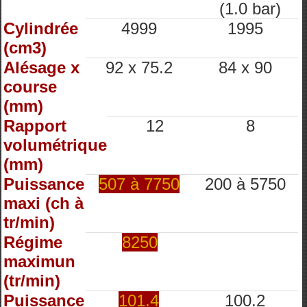
(1.0 bar)
Cylindrée
4999
1995
(cm3)
Alésage x
92 x 75.2
84 x 90
course
(mm)
Rapport
12
8
volumétrique
(mm)
Puissance
507 à 7750
200 à 5750
maxi (ch à
tr/min)
Régime
8250
maximun
(tr/min)
Puissance
101.4
100.2