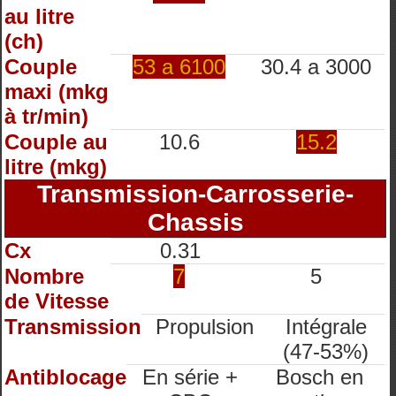
au litre
(ch)
Couple
53 a 6100
30.4 a 3000
maxi (mkg
à tr/min)
Couple au
10.6
15.2
litre (mkg)
Transmission-Carrosserie-
Chassis
Cx
0.31
Nombre
7
5
de Vitesse
Transmission
Propulsion
Intégrale
(47-53%)
Antiblocage
En série +
Bosch en