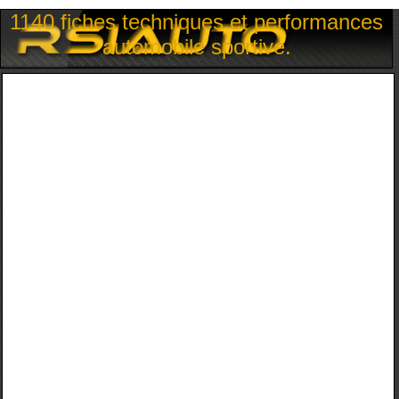
1140 fiches techniques et performances
automobile sportive.