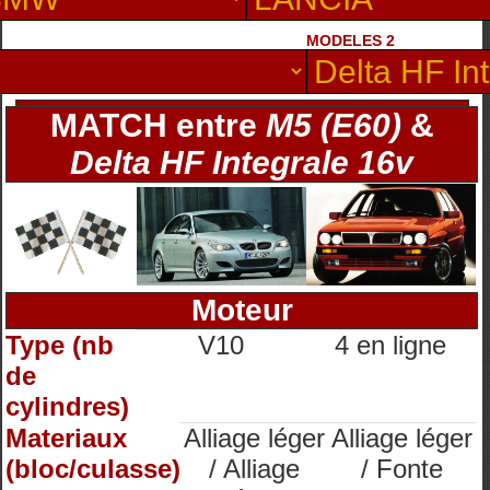
MODELES 2
MATCH entre
M5 (E60)
&
Delta HF Integrale 16v
Moteur
Type (nb
V10
4 en ligne
de
cylindres)
Materiaux
Alliage léger
Alliage léger
(bloc/culasse)
/ Alliage
/ Fonte