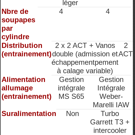
léger
Nbre de
4
4
soupapes
par
cylindre
Distribution
2 x 2 ACT + Vanos
2
(entrainement)
double (admission et
ACT
échappementpement
à calage variable)
Alimentation
Gestion
Gestion
allumage
intégrale
Intégrale
(entrainement)
MS S65
Weber-
Marelli IAW
Suralimentation
Non
Turbo
Garrett T3 +
intercooler