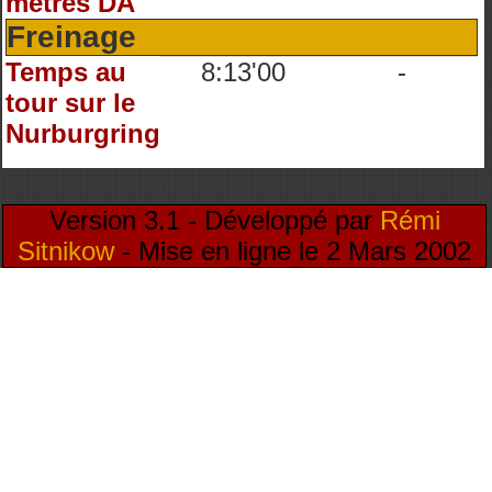
mètres DA
Freinage
Temps au
8:13'00
-
tour sur le
Nurburgring
Version 3.1 - Développé par
Rémi
Sitnikow
- Mise en ligne le 2 Mars 2002