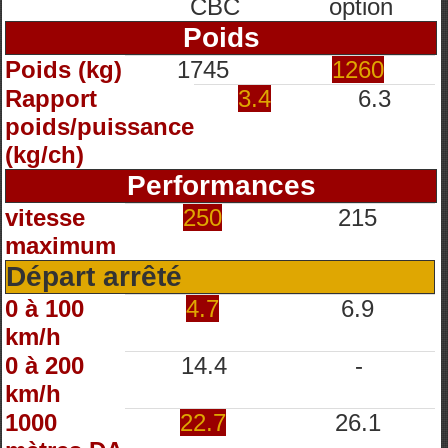
CBC
option
Poids
Poids (kg)
1745
1260
Rapport
3.4
6.3
poids/puissance
(kg/ch)
Performances
vitesse
250
215
maximum
Départ arrêté
0 à 100
4.7
6.9
km/h
0 à 200
14.4
-
km/h
1000
22.7
26.1