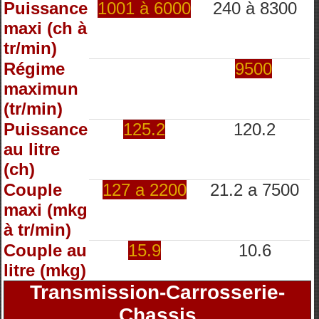
Puissance
1001 à 6000
240 à 8300
maxi (ch à
tr/min)
Régime
9500
maximun
(tr/min)
Puissance
125.2
120.2
au litre
(ch)
Couple
127 a 2200
21.2 a 7500
maxi (mkg
à tr/min)
Couple au
15.9
10.6
litre (mkg)
Transmission-Carrosserie-
Chassis