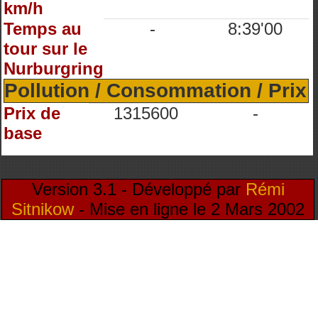
km/h
Temps au
-
8:39'00
tour sur le
Nurburgring
Pollution / Consommation / Prix
Prix de
1315600
-
base
Version 3.1 - Développé par
Rémi
Sitnikow
- Mise en ligne le 2 Mars 2002