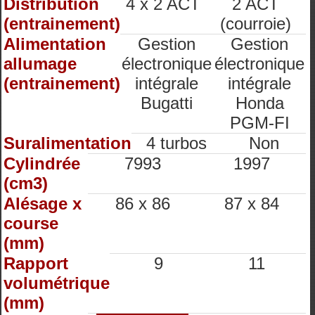
Distribution
4 x 2 ACT
2 ACT
(entrainement)
(courroie)
Alimentation
Gestion
Gestion
allumage
électronique
électronique
(entrainement)
intégrale
intégrale
Bugatti
Honda
PGM-FI
Suralimentation
4 turbos
Non
Cylindrée
7993
1997
(cm3)
Alésage x
86 x 86
87 x 84
course
(mm)
Rapport
9
11
volumétrique
(mm)