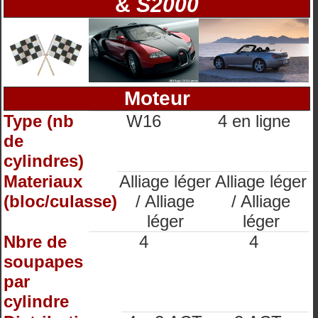
&
S2000
Moteur
Type (nb
W16
4 en ligne
de
cylindres)
Materiaux
Alliage léger
Alliage léger
(bloc/culasse)
/ Alliage
/ Alliage
léger
léger
Nbre de
4
4
soupapes
par
cylindre