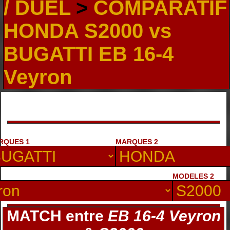
/ DUEL
>
COMPARATIF
HONDA S2000 vs
BUGATTI EB 16-4
Veyron
RQUES 1
MARQUES 2
MODELES 2
MATCH entre
EB 16-4 Veyron