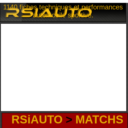
1140 fiches techniques et performances
automobile sportive.
RSiAUTO
>
MATCHS