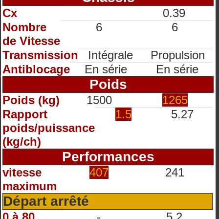
Cx
0.39
Nombre
6
6
de Vitesse
Transmission
Intégrale
Propulsion
Antiblocage
En série
En série
Poids
Poids (kg)
1500
1265
Rapport
1.5
5.27
poids/puissance
(kg/ch)
Performances
vitesse
407
241
maximum
Départ arrêté
0 à 80
-
5.2