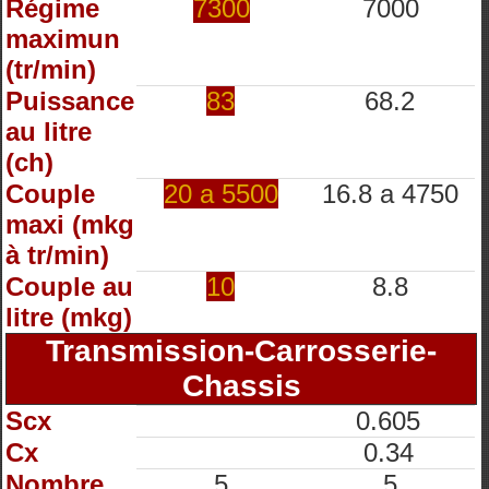
Régime
7300
7000
maximun
(tr/min)
Puissance
83
68.2
au litre
(ch)
Couple
20 a 5500
16.8 a 4750
maxi (mkg
à tr/min)
Couple au
10
8.8
litre (mkg)
Transmission-Carrosserie-
Chassis
Scx
0.605
Cx
0.34
Nombre
5
5