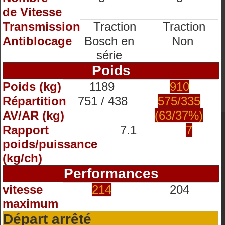
de Vitesse
Transmission
Traction
Traction
Antiblocage
Bosch en
Non
série
Poids
Poids (kg)
1189
910
Répartition
751 / 438
575/335
AV/AR (kg)
(63/37%)
Rapport
7.1
7
poids/puissance
(kg/ch)
Performances
vitesse
214
204
maximum
Départ arrêté