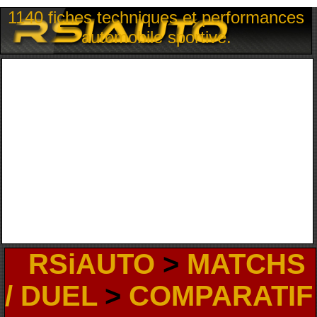
1140 fiches techniques et performances
automobile sportive.
RSiAUTO
>
MATCHS
/ DUEL
>
COMPARATIF