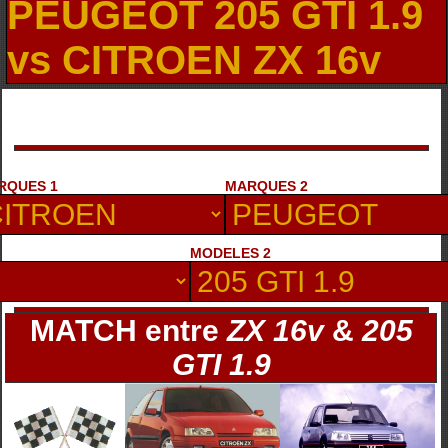
PEUGEOT 205 GTI 1.9
vs CITROEN ZX 16v
RQUES 1
MARQUES 2
MODELES 2
MATCH entre
ZX 16v
&
205
GTI 1.9