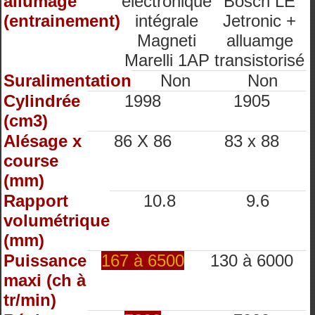
allumage
electronique
Bosch LE
(entrainement)
intégrale
Jetronic +
Magneti
alluamge
Marelli 1AP
transistorisé
Suralimentation
Non
Non
Cylindrée
1998
1905
(cm3)
Alésage x
86 X 86
83 x 88
course
(mm)
Rapport
10.8
9.6
volumétrique
(mm)
Puissance
167 à 6500
130 à 6000
maxi (ch à
tr/min)