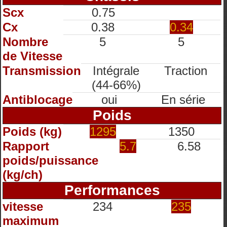
Scx
0.75
Cx
0.38
0.34
Nombre
5
5
de Vitesse
Transmission
Intégrale
Traction
(44-66%)
Antiblocage
oui
En série
Poids
Poids (kg)
1295
1350
Rapport
5.7
6.58
poids/puissance
(kg/ch)
Performances
vitesse
234
235
maximum