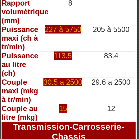
Rapport
8
volumétrique
(mm)
Puissance
227 à 5750
205 à 5500
maxi (ch à
tr/min)
Puissance
113.5
83.4
au litre
(ch)
Couple
30.5 a 2500
29.6 a 2500
maxi (mkg
à tr/min)
Couple au
15
12
litre (mkg)
Transmission-Carrosserie-
Chassis