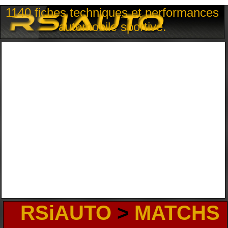
1140 fiches techniques et performances
automobile sportive.
RSiAUTO
>
MATCHS