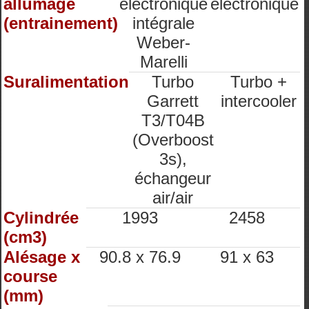
allumage
électronique
électronique
(entrainement)
intégrale
Weber-
Marelli
Suralimentation
Turbo
Turbo +
Garrett
intercooler
T3/T04B
(Overboost
3s),
échangeur
air/air
Cylindrée
1993
2458
(cm3)
Alésage x
90.8 x 76.9
91 x 63
course
(mm)