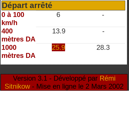
Départ arrêté
0 à 100
6
-
km/h
400
13.9
-
mètres DA
1000
25.9
28.3
mètres DA
Version 3.1 - Développé par
Rémi
Sitnikow
- Mise en ligne le 2 Mars 2002