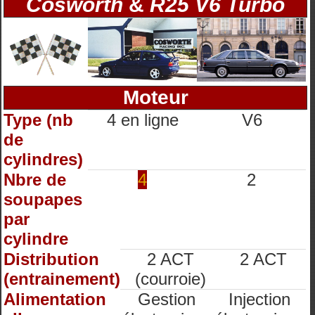
Cosworth
&
R25 V6 Turbo
Moteur
Type (nb
4 en ligne
V6
de
cylindres)
Nbre de
4
2
soupapes
par
cylindre
Distribution
2 ACT
2 ACT
(entrainement)
(courroie)
Alimentation
Gestion
Injection