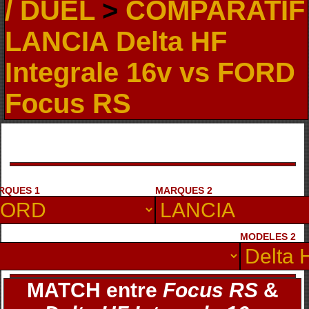
/ DUEL
>
COMPARATIF
LANCIA Delta HF
Integrale 16v vs FORD
Focus RS
RQUES 1
MARQUES 2
MODELES 2
MATCH entre
Focus RS
&