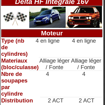
Delta HF Integrale 16v
Moteur
Type (nb
4 en ligne
4 en ligne
de
cylindres)
Materiaux
Alliage léger
Alliage léger
(bloc/culasse)
/ Fonte
/ Fonte
Nbre de
4
4
soupapes
par
cylindre
Distribution
2 ACT
2 ACT