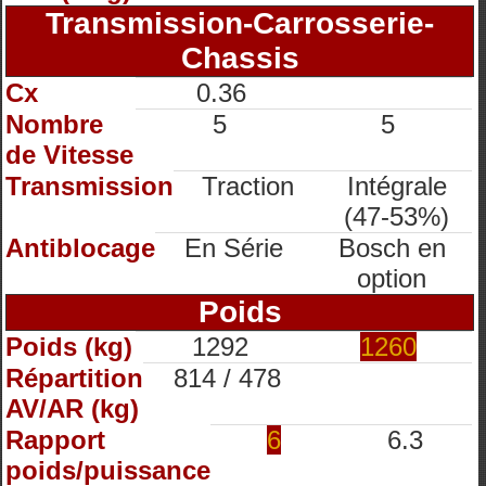
Transmission-Carrosserie-
Chassis
Cx
0.36
Nombre
5
5
de Vitesse
Transmission
Traction
Intégrale
(47-53%)
Antiblocage
En Série
Bosch en
option
Poids
Poids (kg)
1292
1260
Répartition
814 / 478
AV/AR (kg)
Rapport
6
6.3
poids/puissance