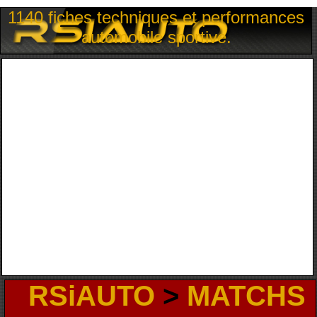
1140 fiches techniques et performances
automobile sportive.
RSiAUTO
>
MATCHS