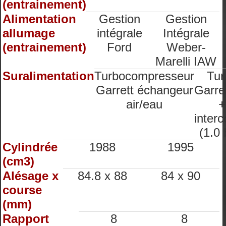
(entrainement)
Alimentation
Gestion
Gestion
allumage
intégrale
Intégrale
(entrainement)
Ford
Weber-
Marelli IAW
Suralimentation
Turbocompresseur
Tur
Garrett échangeur
Garre
air/eau
+
interc
(1.0 
Cylindrée
1988
1995
(cm3)
Alésage x
84.8 x 88
84 x 90
course
(mm)
Rapport
8
8