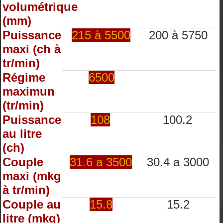
volumétrique
(mm)
Puissance
215 à 5500
200 à 5750
maxi (ch à
tr/min)
Régime
6500
maximun
(tr/min)
Puissance
108
100.2
au litre
(ch)
Couple
31.6 a 3500
30.4 a 3000
maxi (mkg
à tr/min)
Couple au
15.8
15.2
litre (mkg)