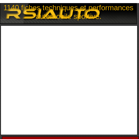
1140 fiches techniques et performances
automobile sportive.