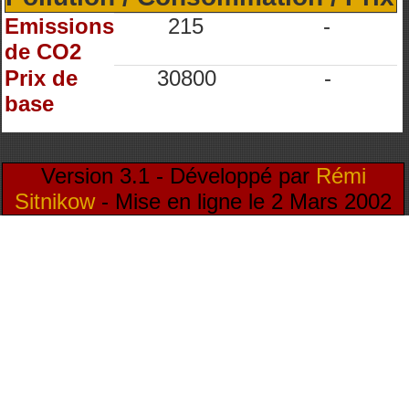
Emissions
215
-
de CO2
Prix de
30800
-
base
Version 3.1 - Développé par
Rémi
Sitnikow
- Mise en ligne le 2 Mars 2002