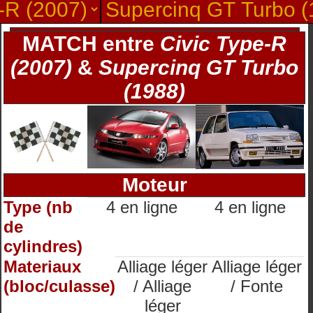
MATCH entre
Civic Type-R
(2007)
&
Supercinq GT Turbo
(1988)
Moteur
Type (nb
4 en ligne
4 en ligne
de
cylindres)
Materiaux
Alliage léger
Alliage léger
(bloc/culasse)
/ Alliage
/ Fonte
léger