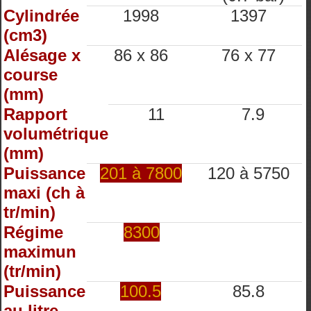
Cylindrée
1998
1397
(cm3)
Alésage x
86 x 86
76 x 77
course
(mm)
Rapport
11
7.9
volumétrique
(mm)
Puissance
201 à 7800
120 à 5750
maxi (ch à
tr/min)
Régime
8300
maximun
(tr/min)
Puissance
100.5
85.8
au litre