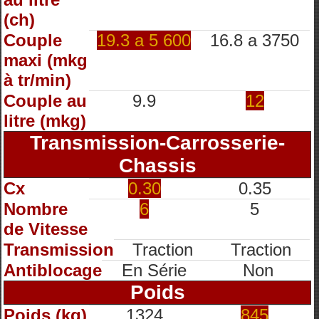
(ch)
Couple
19.3 a 5 600
16.8 a 3750
maxi (mkg
à tr/min)
Couple au
9.9
12
litre (mkg)
Transmission-Carrosserie-
Chassis
Cx
0.30
0.35
Nombre
6
5
de Vitesse
Transmission
Traction
Traction
Antiblocage
En Série
Non
Poids
Poids (kg)
1324
845