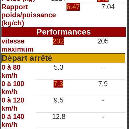
Rapport
6.47
7.04
poids/puissance
(kg/ch)
Performances
vitesse
232
205
maximum
Départ arrêté
0 à 80
5.3
-
km/h
0 à 100
7.3
7.9
km/h
0 à 120
9.5
-
km/h
0 à 140
12.8
-
km/h