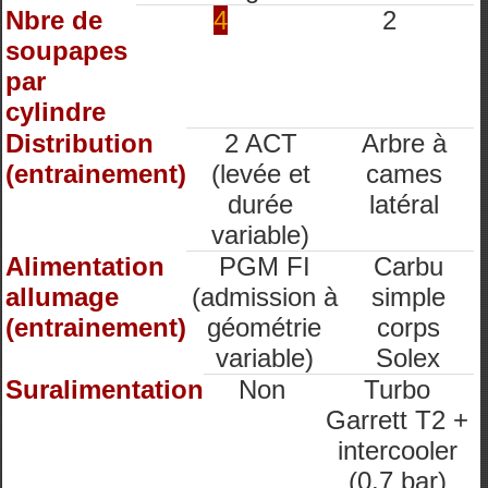
Nbre de
4
2
soupapes
par
cylindre
Distribution
2 ACT
Arbre à
(entrainement)
(levée et
cames
durée
latéral
variable)
Alimentation
PGM FI
Carbu
allumage
(admission à
simple
(entrainement)
géométrie
corps
variable)
Solex
Suralimentation
Non
Turbo
Garrett T2 +
intercooler
(0.7 bar)