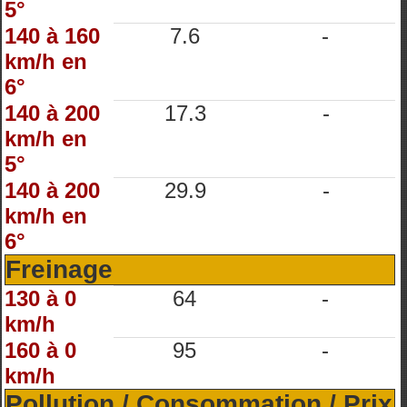
5°
140 à 160
7.6
-
km/h en
6°
140 à 200
17.3
-
km/h en
5°
140 à 200
29.9
-
km/h en
6°
Freinage
130 à 0
64
-
km/h
160 à 0
95
-
km/h
Pollution / Consommation / Prix