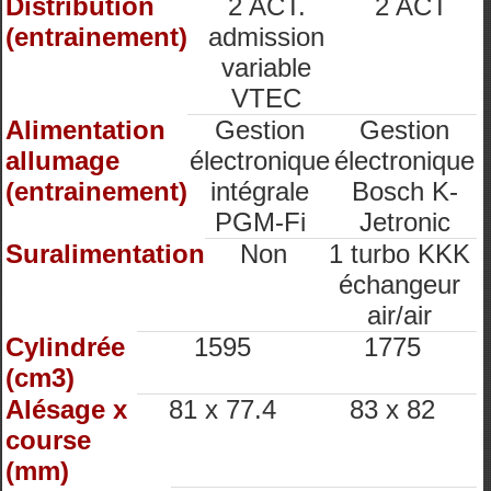
Distribution
2 ACT.
2 ACT
(entrainement)
admission
variable
VTEC
Alimentation
Gestion
Gestion
allumage
électronique
électronique
(entrainement)
intégrale
Bosch K-
PGM-Fi
Jetronic
Suralimentation
Non
1 turbo KKK
échangeur
air/air
Cylindrée
1595
1775
(cm3)
Alésage x
81 x 77.4
83 x 82
course
(mm)