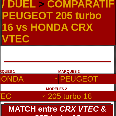
/ DUEL
>
COMPARATIF
PEUGEOT 205 turbo
16 vs HONDA CRX
VTEC
RQUES 1
MARQUES 2
MODELES 2
MATCH entre
CRX VTEC
&