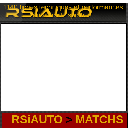
1140 fiches techniques et performances
automobile sportive.
RSiAUTO
>
MATCHS