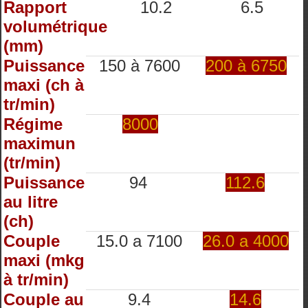
Rapport
10.2
6.5
volumétrique
(mm)
Puissance
150 à 7600
200 à 6750
maxi (ch à
tr/min)
Régime
8000
maximun
(tr/min)
Puissance
94
112.6
au litre
(ch)
Couple
15.0 a 7100
26.0 a 4000
maxi (mkg
à tr/min)
Couple au
9.4
14.6