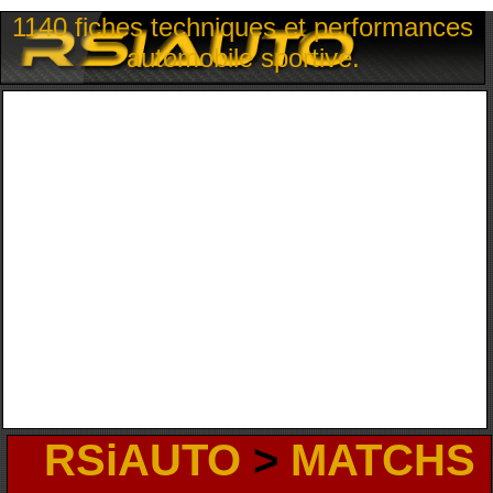
1140 fiches techniques et performances
automobile sportive.
RSiAUTO
>
MATCHS