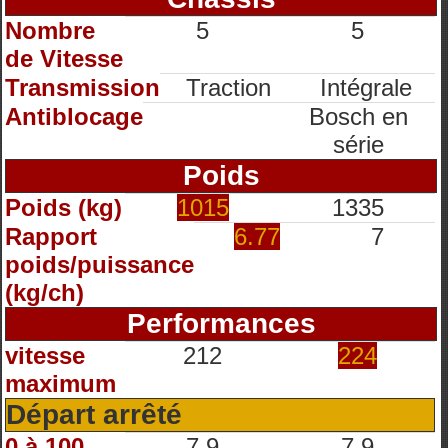
Nombre
5
5
de Vitesse
Transmission
Traction
Intégrale
Antiblocage
Bosch en
série
Poids
Poids (kg)
1015
1335
Rapport
6.77
7
poids/puissance
(kg/ch)
Performances
vitesse
212
224
maximum
Départ arrêté
0 à 100
7.9
7.9