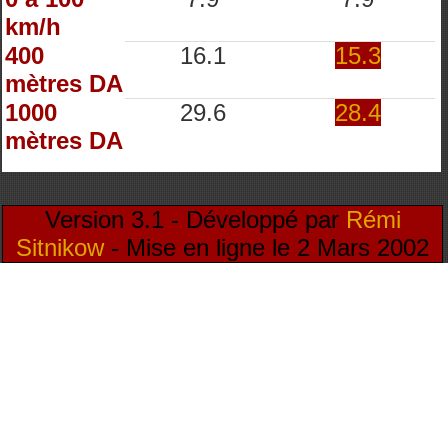
km/h
400
16.1
15.3
mètres DA
1000
29.6
28.4
mètres DA
Version 3.1 - Développé par
Rémi
Sitnikow
- Mise en ligne le 2 Mars 2002