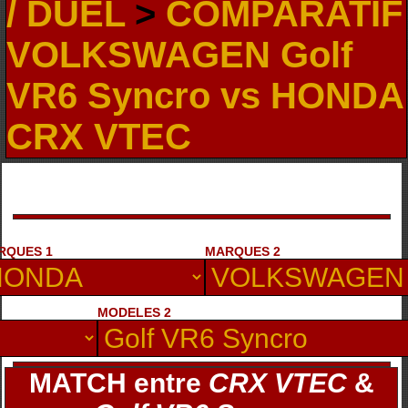
/ DUEL
>
COMPARATIF
VOLKSWAGEN Golf
VR6 Syncro vs HONDA
CRX VTEC
RQUES 1
MARQUES 2
MODELES 2
MATCH entre
CRX VTEC
&