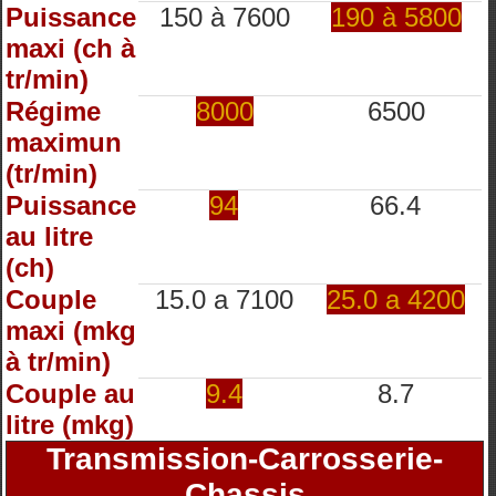
Puissance
150 à 7600
190 à 5800
maxi (ch à
tr/min)
Régime
8000
6500
maximun
(tr/min)
Puissance
94
66.4
au litre
(ch)
Couple
15.0 a 7100
25.0 a 4200
maxi (mkg
à tr/min)
Couple au
9.4
8.7
litre (mkg)
Transmission-Carrosserie-
Chassis