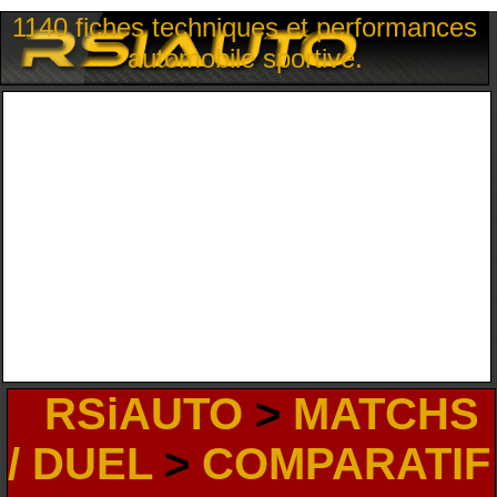
1140 fiches techniques et performances
automobile sportive.
RSiAUTO
>
MATCHS
/ DUEL
>
COMPARATIF