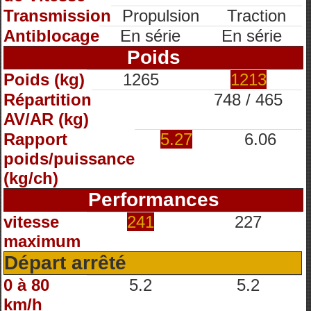
Transmission
Propulsion
Traction
Antiblocage
En série
En série
Poids
Poids (kg)
1265
1213
Répartition
748 / 465
AV/AR (kg)
Rapport
5.27
6.06
poids/puissance
(kg/ch)
Performances
vitesse
241
227
maximum
Départ arrêté
0 à 80
5.2
5.2
km/h