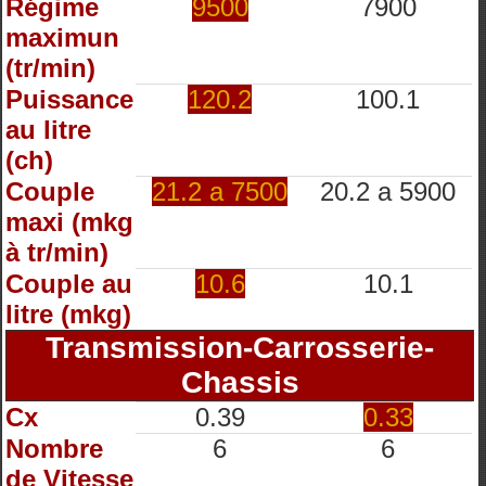
Régime
9500
7900
maximun
(tr/min)
Puissance
120.2
100.1
au litre
(ch)
Couple
21.2 a 7500
20.2 a 5900
maxi (mkg
à tr/min)
Couple au
10.6
10.1
litre (mkg)
Transmission-Carrosserie-
Chassis
Cx
0.39
0.33
Nombre
6
6
de Vitesse