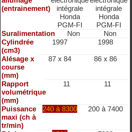
allumage
électronique
électronique
(entrainement)
intégrale
intégrale
Honda
Honda
PGM-FI
PGM-FI
Suralimentation
Non
Non
Cylindrée
1997
1998
(cm3)
Alésage x
87 x 84
86 x 86
course
(mm)
Rapport
11
11
volumétrique
(mm)
Puissance
240 à 8300
200 à 7400
maxi (ch à
tr/min)