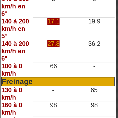
km/h en
6°
140 à 200
17.1
19.9
km/h en
5°
140 à 200
27.8
36.2
km/h en
6°
100 à 0
66
-
km/h
Freinage
130 à 0
-
65
km/h
160 à 0
98
98
km/h