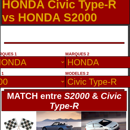
HONDA Civic Type-R
vs HONDA S2000
RQUES 1
MARQUES 2
 1
MODELES 2
MATCH entre
S2000
&
Civic
Type-R