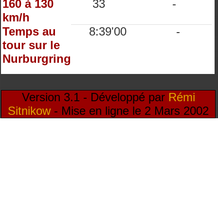
160 à 130
33
-
km/h
Temps au
8:39'00
-
tour sur le
Nurburgring
Version 3.1 - Développé par
Rémi
Sitnikow
- Mise en ligne le 2 Mars 2002