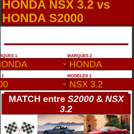
HONDA NSX 3.2 vs
HONDA S2000
RQUES 1
MARQUES 2
 1
MODELES 2
MATCH entre
S2000
&
NSX
3.2