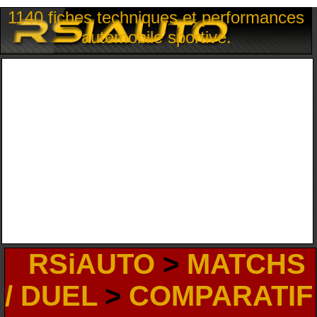
1140 fiches techniques et performances
automobile sportive.
RSiAUTO
>
MATCHS
/ DUEL
>
COMPARATIF