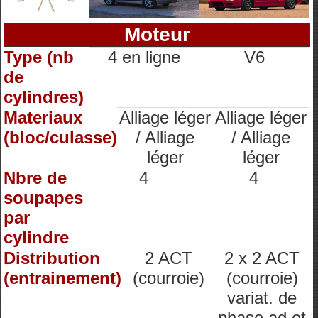
Moteur
Type (nb
4 en ligne
V6
de
cylindres)
Materiaux
Alliage léger
Alliage léger
(bloc/culasse)
/ Alliage
/ Alliage
léger
léger
Nbre de
4
4
soupapes
par
cylindre
Distribution
2 ACT
2 x 2 ACT
(entrainement)
(courroie)
(courroie)
variat. de
phase ad et