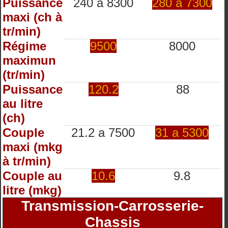
Puissance
240 à 8300
280 à 7300
maxi (ch à
tr/min)
Régime
9500
8000
maximun
(tr/min)
Puissance
120.2
88
au litre
(ch)
Couple
21.2 a 7500
31 a 5300
maxi (mkg
à tr/min)
Couple au
10.6
9.8
litre (mkg)
Transmission-Carrosserie-
Chassis