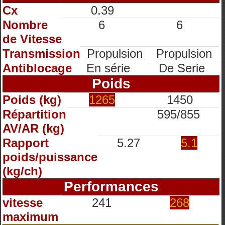
Cx
0.39
Nombre
6
6
de Vitesse
Transmission
Propulsion
Propulsion
Antiblocage
En série
De Serie
Poids
Poids (kg)
1265
1450
Répartition
595/855
AV/AR (kg)
Rapport
5.27
5.1
poids/puissance
(kg/ch)
Performances
vitesse
241
268
maximum