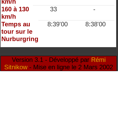
km/h
160 à 130
33
-
km/h
Temps au
8:39'00
8:38'00
tour sur le
Nurburgring
Version 3.1 - Développé par
Rémi
Sitnikow
- Mise en ligne le 2 Mars 2002