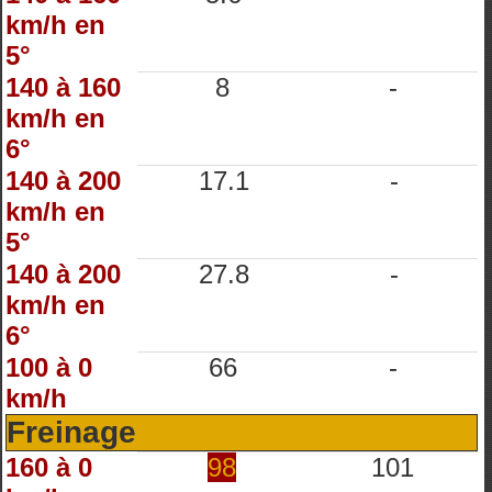
km/h en
5°
140 à 160
8
-
km/h en
6°
140 à 200
17.1
-
km/h en
5°
140 à 200
27.8
-
km/h en
6°
100 à 0
66
-
km/h
Freinage
160 à 0
98
101