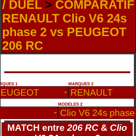
/ DUEL
>
COMPARATIF
RENAULT Clio V6 24s
phase 2 vs PEUGEOT
206 RC
RQUES 1
MARQUES 2
MODELES 2
MATCH entre
206 RC
&
Clio