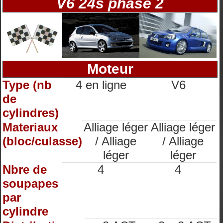
V6 24s phase 2
Moteur
Type (nb
4 en ligne
V6
de
cylindres)
Materiaux
Alliage léger
Alliage léger
(bloc/culasse)
/ Alliage
/ Alliage
léger
léger
Nbre de
4
4
soupapes
par
cylindre