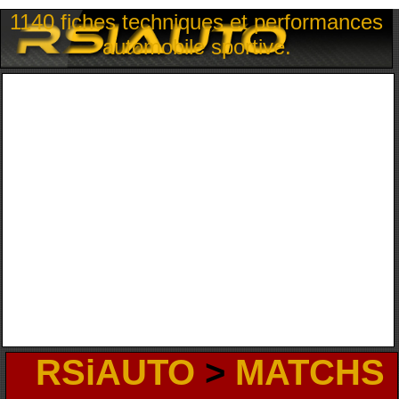
1140 fiches techniques et performances
automobile sportive.
RSiAUTO
>
MATCHS