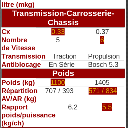
litre (mkg)
Transmission-Carrosserie-
Chassis
Cx
0.33
0.37
Nombre
5
6
de Vitesse
Transmission
Traction
Propulsion
Antiblocage
En Série
Bosch 5.3
Poids
Poids (kg)
1100
1405
Répartition
707 / 393
571 / 834
AV/AR (kg)
Rapport
6.2
5.5
poids/puissance
(kg/ch)