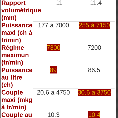
Rapport
11
11.4
volumétrique
(mm)
Puissance
177 à 7000
255 à 7150
maxi (ch à
tr/min)
Régime
7300
7200
maximun
(tr/min)
Puissance
89
86.5
au litre
(ch)
Couple
20.6 a 4750
30.6 a 3750
maxi (mkg
à tr/min)
Couple au
10.3
10.4