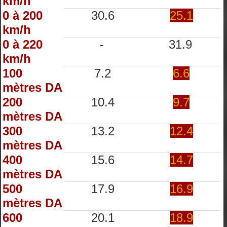
km/h
0 à 200
30.6
25.1
km/h
0 à 220
-
31.9
km/h
100
7.2
6.6
mètres DA
200
10.4
9.7
mètres DA
300
13.2
12.4
mètres DA
400
15.6
14.7
mètres DA
500
17.9
16.9
mètres DA
600
20.1
18.9