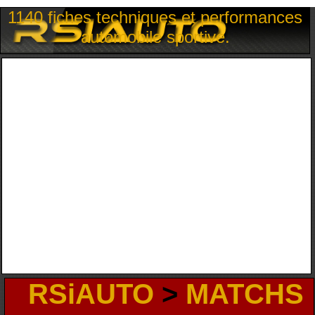
1140 fiches techniques et performances
automobile sportive.
RSiAUTO
>
MATCHS