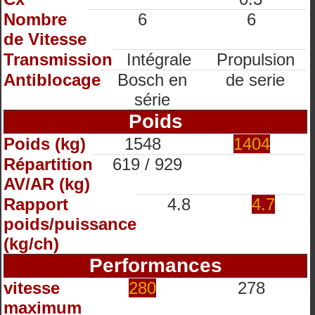
Nombre
6
6
de Vitesse
Transmission
Intégrale
Propulsion
Antiblocage
Bosch en
de serie
série
Poids
Poids (kg)
1548
1404
Répartition
619 / 929
AV/AR (kg)
Rapport
4.8
4.7
poids/puissance
(kg/ch)
Performances
vitesse
280
278
maximum