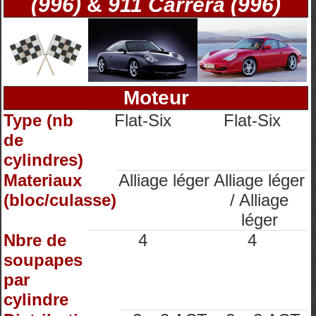
(996)
&
911 Carrera (996)
Moteur
Type (nb
Flat-Six
Flat-Six
de
cylindres)
Materiaux
Alliage léger
Alliage léger
(bloc/culasse)
/ Alliage
léger
Nbre de
4
4
soupapes
par
cylindre