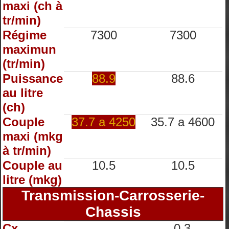
maxi (ch à
tr/min)
Régime
7300
7300
maximun
(tr/min)
Puissance
88.9
88.6
au litre
(ch)
Couple
37.7 a 4250
35.7 a 4600
maxi (mkg
à tr/min)
Couple au
10.5
10.5
litre (mkg)
Transmission-Carrosserie-
Chassis
Cx
0.3