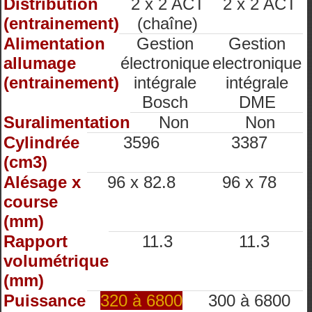
Distribution
2 x 2 ACT
2 x 2 ACT
(entrainement)
(chaîne)
Alimentation
Gestion
Gestion
allumage
électronique
electronique
(entrainement)
intégrale
intégrale
Bosch
DME
Suralimentation
Non
Non
Cylindrée
3596
3387
(cm3)
Alésage x
96 x 82.8
96 x 78
course
(mm)
Rapport
11.3
11.3
volumétrique
(mm)
Puissance
320 à 6800
300 à 6800