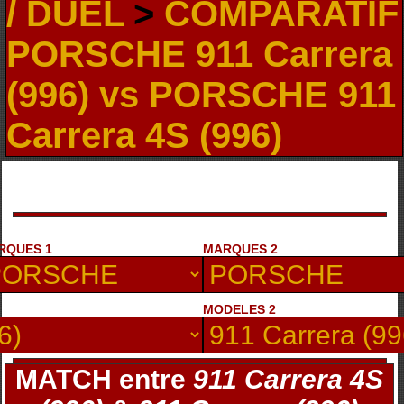
/ DUEL
>
COMPARATIF
PORSCHE 911 Carrera
(996) vs PORSCHE 911
Carrera 4S (996)
RQUES 1
MARQUES 2
MODELES 2
MATCH entre
911 Carrera 4S