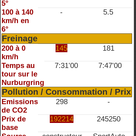
5°
100 à 140
-
5.5
km/h en
6°
Freinage
200 à 0
145
181
km/h
Temps au
7:31'00
7:47'00
tour sur le
Nurburgring
Pollution / Consommation / Prix
Emissions
298
-
de CO2
Prix de
192214
245250
base