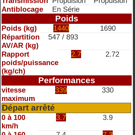
Transmission
Propulsion
Propulsion
Antiblocage
En Série
Poids
Poids (kg)
1440
1690
Répartition
547 / 893
AV/AR (kg)
Rapport
2.7
2.72
poids/puissance
(kg/ch)
Performances
vitesse
339
330
maximum
Départ arrêté
0 à 100
3.7
3.9
km/h
0 à 160
7.4
7.3