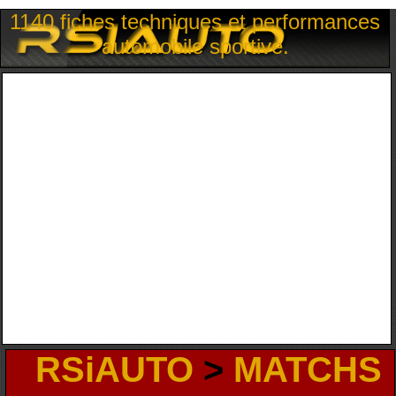
1140 fiches techniques et performances
automobile sportive.
RSiAUTO
>
MATCHS