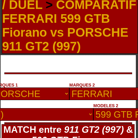
/ DUEL
>
COMPARATIF
FERRARI 599 GTB
Fiorano vs PORSCHE
911 GT2 (997)
RQUES 1
MARQUES 2
MODELES 2
MATCH entre
911 GT2 (997)
&