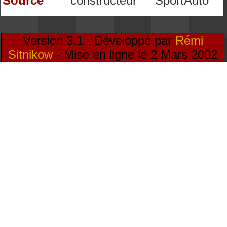
Source
constructeur
SportAuto
Version 3.1 - Développé par
Rémi
Sitnikow
- Mise en ligne le 2 Mars 2002