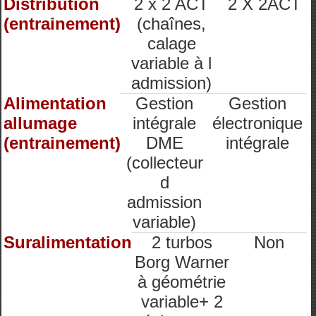
Distribution
2 x 2 ACT
2 X 2ACT
(entrainement)
(chaînes,
calage
variable à l
admission)
Alimentation
Gestion
Gestion
allumage
intégrale
électronique
(entrainement)
DME
intégrale
(collecteur
d
admission
variable)
Suralimentation
2 turbos
Non
Borg Warner
à géométrie
variable+ 2