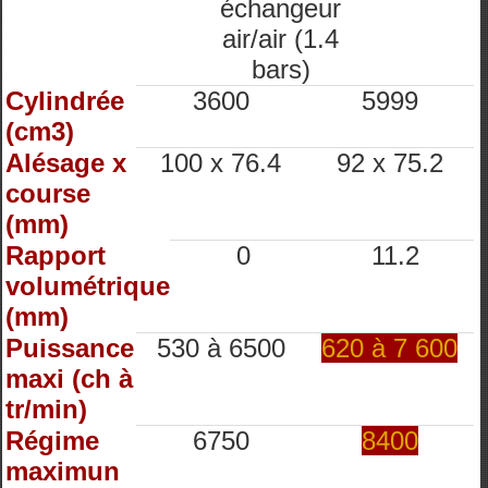
échangeur
air/air (1.4
bars)
Cylindrée
3600
5999
(cm3)
Alésage x
100 x 76.4
92 x 75.2
course
(mm)
Rapport
0
11.2
volumétrique
(mm)
Puissance
530 à 6500
620 à 7 600
maxi (ch à
tr/min)
Régime
6750
8400
maximun