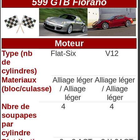
599 GTB Fiorano
Moteur
Type (nb
Flat-Six
V12
de
cylindres)
Materiaux
Alliage léger
Alliage léger
(bloc/culasse)
/ Alliage
/ Alliage
léger
léger
Nbre de
4
4
soupapes
par
cylindre