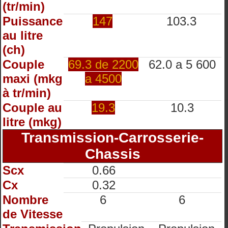
(tr/min)
Puissance
147
103.3
au litre
(ch)
Couple
69.3 de 2200
62.0 a 5 600
maxi (mkg
a 4500
à tr/min)
Couple au
19.3
10.3
litre (mkg)
Transmission-Carrosserie-
Chassis
Scx
0.66
Cx
0.32
Nombre
6
6
de Vitesse