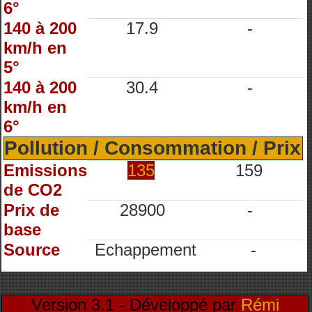
6°
140 à 200
17.9
-
km/h en
5°
140 à 200
30.4
-
km/h en
6°
Pollution / Consommation / Prix
Emissions
135
159
de CO2
Prix de
28900
-
base
Source
Echappement
-
Version 3.1 - Développé par
Rémi