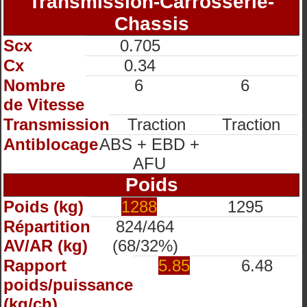
Transmission-Carrosserie-
Chassis
Scx
0.705
Cx
0.34
Nombre
6
6
de Vitesse
Transmission
Traction
Traction
Antiblocage
ABS + EBD +
AFU
Poids
Poids (kg)
1288
1295
Répartition
824/464
AV/AR (kg)
(68/32%)
Rapport
5.85
6.48
poids/puissance
(kg/ch)