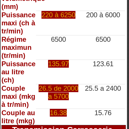
(mm)
Puissance
220 à 6250
200 à 6000
maxi (ch à
tr/min)
Régime
6500
6500
maximun
(tr/min)
Puissance
135.97
123.61
au litre
(ch)
Couple
26.5 de 2000
25.5 a 2400
maxi (mkg
a 5700
à tr/min)
Couple au
16.38
15.76
litre (mkg)