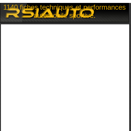
1140 fiches techniques et performances
automobile sportive.