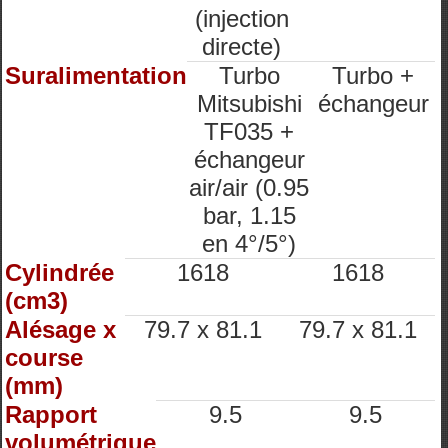
(injection
directe)
Suralimentation
Turbo
Turbo +
Mitsubishi
échangeur
TF035 +
échangeur
air/air (0.95
bar, 1.15
en 4°/5°)
Cylindrée
1618
1618
(cm3)
Alésage x
79.7 x 81.1
79.7 x 81.1
course
(mm)
Rapport
9.5
9.5
volumétrique