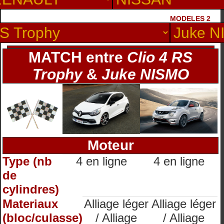
MODELES 2
MATCH entre
Clio 4 RS
Trophy
&
Juke NISMO
Moteur
Type (nb
4 en ligne
4 en ligne
de
cylindres)
Materiaux
Alliage léger
Alliage léger
(bloc/culasse)
/ Alliage
/ Alliage