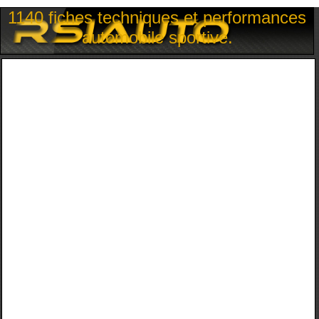
1140 fiches techniques et performances
automobile sportive.