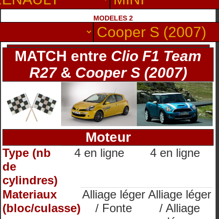
MODELES 2
MATCH entre
Clio F1 Team
R27
&
Cooper S (2007)
Moteur
Type (nb
4 en ligne
4 en ligne
de
cylindres)
Materiaux
Alliage léger
Alliage léger
(bloc/culasse)
/ Fonte
/ Alliage