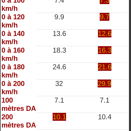
0 à 100
7.4
7.3
km/h
0 à 120
9.9
9.7
km/h
0 à 140
13.6
12.6
km/h
0 à 160
18.3
16.3
km/h
0 à 180
24.6
21.6
km/h
0 à 200
32
29.9
km/h
100
7.1
7.1
mètres DA
200
10.1
10.4
mètres DA