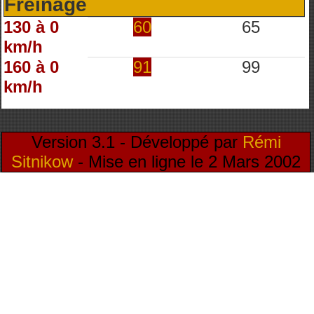
Freinage
130 à 0
60
65
km/h
160 à 0
91
99
km/h
Version 3.1 - Développé par
Rémi
Sitnikow
- Mise en ligne le 2 Mars 2002