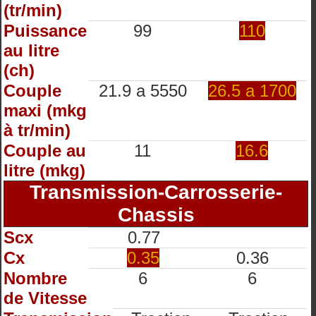
(tr/min)
Puissance
99
110
au litre
(ch)
Couple
21.9 a 5550
26.5 a 1700
maxi (mkg
à tr/min)
Couple au
11
16.6
litre (mkg)
Transmission-Carrosserie-
Chassis
Scx
0.77
Cx
0.35
0.36
Nombre
6
6
de Vitesse