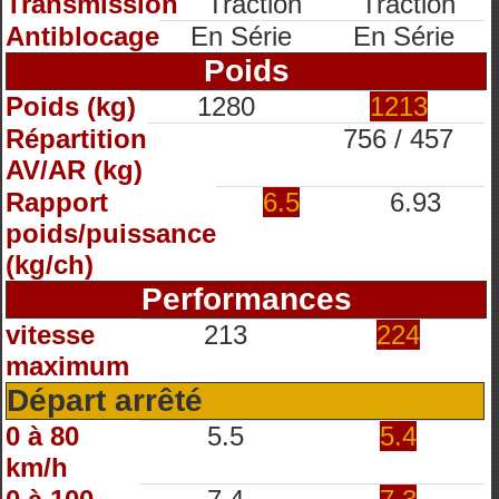
Transmission
Traction
Traction
Antiblocage
En Série
En Série
Poids
Poids (kg)
1280
1213
Répartition
756 / 457
AV/AR (kg)
Rapport
6.5
6.93
poids/puissance
(kg/ch)
Performances
vitesse
213
224
maximum
Départ arrêté
0 à 80
5.5
5.4
km/h