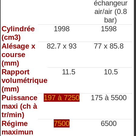
échangeur
air/air (0.8
bar)
Cylindrée
1998
1598
(cm3)
Alésage x
82.7 x 93
77 x 85.8
course
(mm)
Rapport
11.5
10.5
volumétrique
(mm)
Puissance
197 à 7250
175 à 5500
maxi (ch à
tr/min)
Régime
7500
6500
maximun